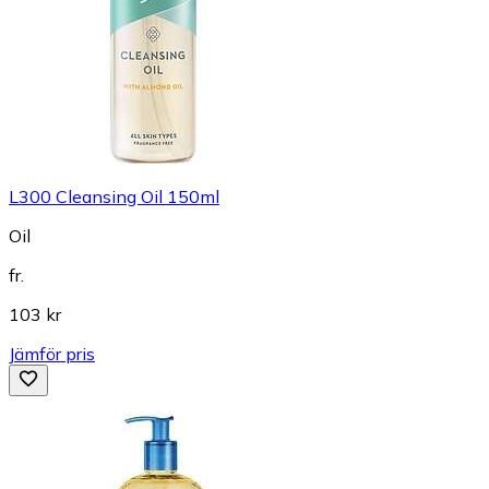
L300 Cleansing Oil 150ml
Oil
fr.
103 kr
Jämför pris