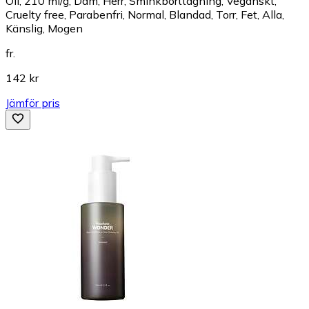
Oil, 210 ml/g, Dam, Herr, Sminkborttagning, Veganskt,
Cruelty free, Parabenfri, Normal, Blandad, Torr, Fet, Alla,
Känslig, Mogen
fr.
142 kr
Jämför pris