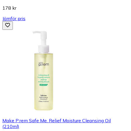
178 kr
Jämför pris
Make P:rem Safe Me. Relief Moisture Cleansing Oil
(210ml)