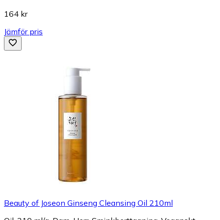
164 kr
Jämför pris
Beauty of Joseon Ginseng Cleansing Oil 210ml