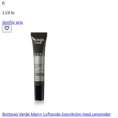
fr.
119 kr
Jämför pris
Bottega Verde Man+ Lyftande ögonkräm med ceramider