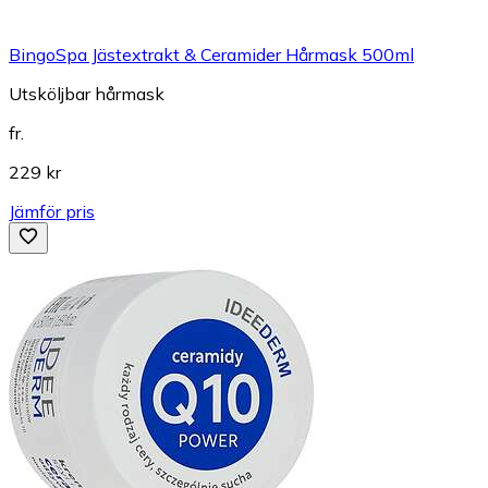
BingoSpa Jästextrakt & Ceramider Hårmask 500ml
Utsköljbar hårmask
fr.
229 kr
Jämför pris