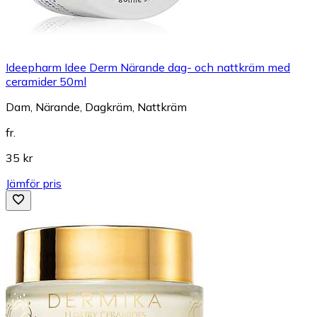
Ideepharm Idee Derm Närande dag- och nattkräm med
ceramider 50ml
Dam, Närande, Dagkräm, Nattkräm
fr.
35 kr
Jämför pris