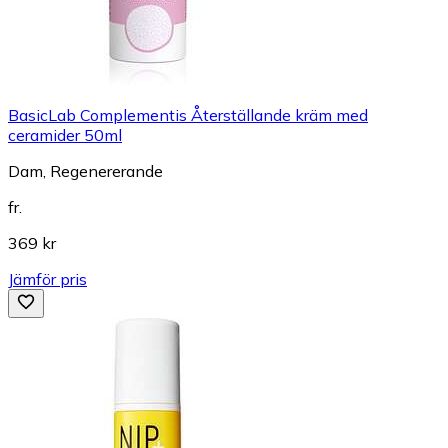
BasicLab Complementis Återställande kräm med
ceramider 50ml
Dam, Regenererande
fr.
369 kr
Jämför pris