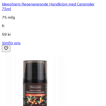
Ideepharm Regenererande Handkräm med Ceramider
75ml
75 ml/g
fr.
59 kr
Jämför pris