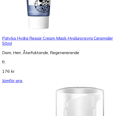
Patyka Hydra Repair Cream Mask Hyaluronsyra Ceramider
50ml
Dam, Herr, Återfuktande, Regenererande
fr.
176 kr
Jämför pris