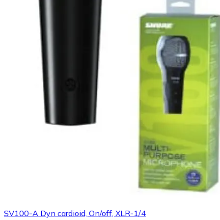
SV100-A Dyn cardioid, On/off, XLR-1/4