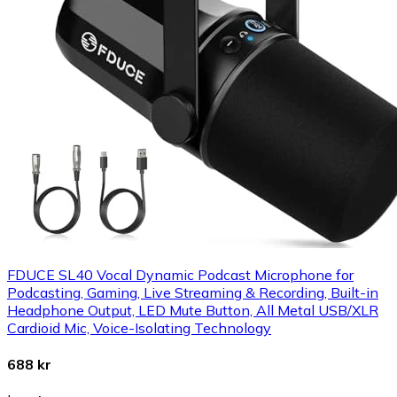
FDUCE SL40 Vocal Dynamic Podcast Microphone for
Podcasting, Gaming, Live Streaming & Recording, Built-in
Headphone Output, LED Mute Button, All Metal USB/XLR
Cardioid Mic, Voice-Isolating Technology
688 kr