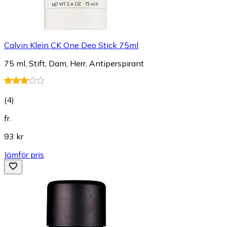
Calvin Klein CK One Deo Stick 75ml
75 ml, Stift, Dam, Herr, Antiperspirant
(
4
)
fr.
93 kr
Jämför pris