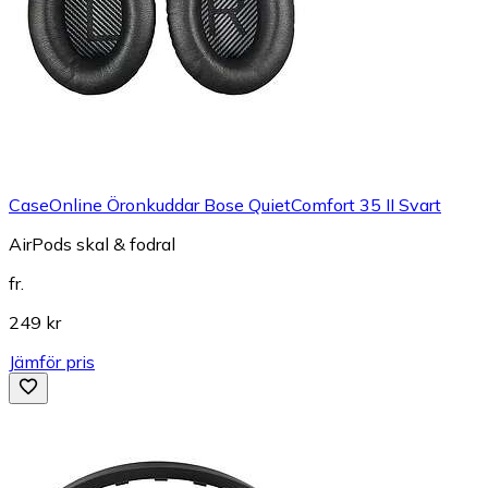
CaseOnline Öronkuddar Bose QuietComfort 35 II Svart
AirPods skal & fodral
fr.
249 kr
Jämför pris