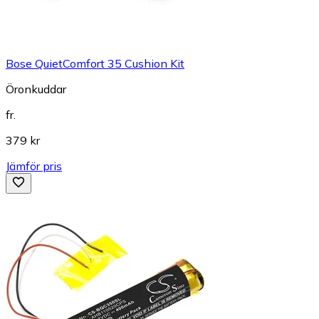
Bose QuietComfort 35 Cushion Kit
Öronkuddar
fr.
379 kr
Jämför pris