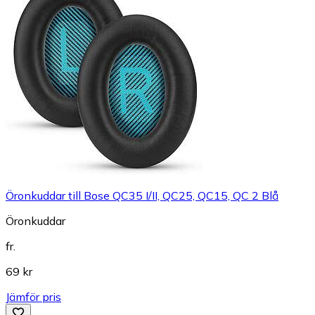
Öronkuddar till Bose QC35 I/II, QC25, QC15, QC 2 Blå
Öronkuddar
fr.
69 kr
Jämför pris