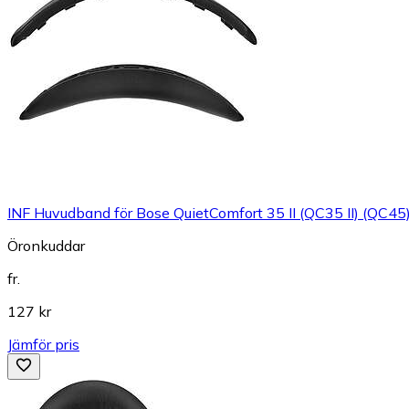
INF Huvudband för Bose QuietComfort 35 II (QC35 II) (QC45
Öronkuddar
fr.
127 kr
Jämför pris