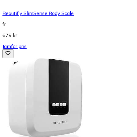
Beautifly SlimSense Body Scale
fr.
679 kr
Jämför pris