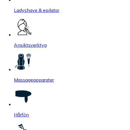
Ladyshave & epilator
Ansiktsverktyg
Massageapparater
Hårfön