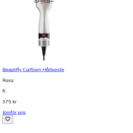
Beautifly CurlSpin Hårborste
Rosa
fr.
375 kr
Jämför pris