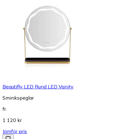
Beautifly LED Rund LED Vanity
Sminkspeglar
fr.
1 120 kr
Jämför pris