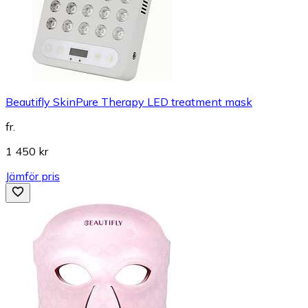
Beautifly SkinPure Therapy LED treatment mask
fr.
1 450 kr
Jämför pris