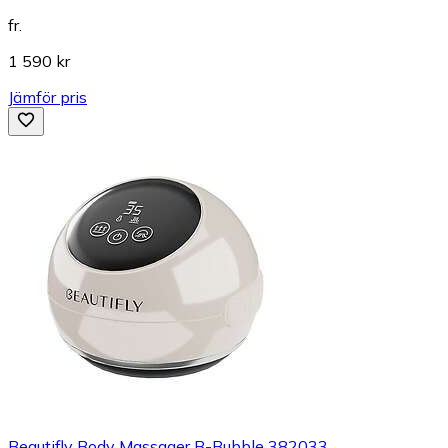
fr.
1 590 kr
Jämför pris
Beautifly Body Massager B-Bubble 382033