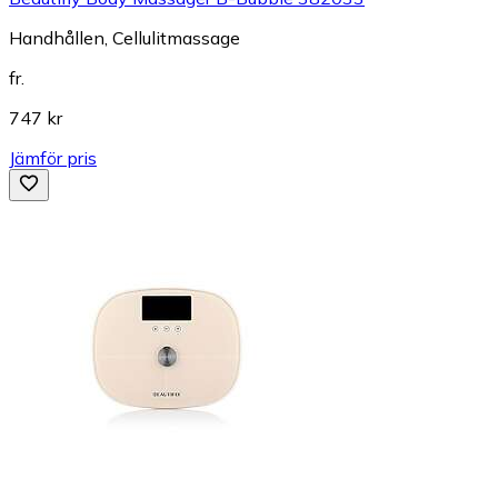
Handhållen, Cellulitmassage
fr.
747 kr
Jämför pris