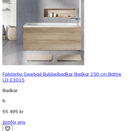
Falsterbo Swebad Bubbelbadkar Badkar 150 cm Bättre
U3 E3015
Badkar
fr.
55 495 kr
Jämför pris