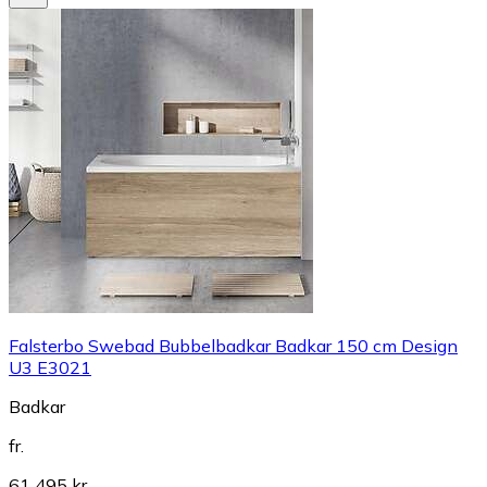
Falsterbo Swebad Bubbelbadkar Badkar 150 cm Design
U3 E3021
Badkar
fr.
61 495 kr