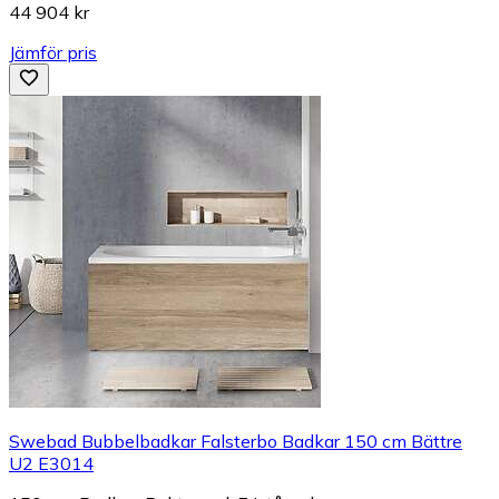
44 904 kr
Jämför pris
Swebad Bubbelbadkar Falsterbo Badkar 150 cm Bättre
U2 E3014