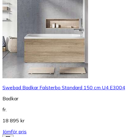
Swebad Badkar Falsterbo Standard 150 cm U4 E3004
Badkar
fr.
18 895 kr
Jämför pris