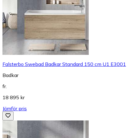
Falsterbo Swebad Badkar Standard 150 cm U1 E3001
Badkar
fr.
18 895 kr
Jämför pris