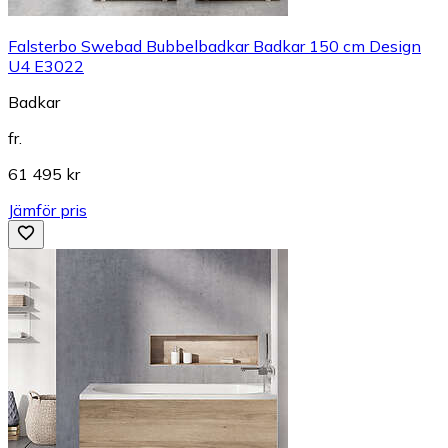
Falsterbo Swebad Bubbelbadkar Badkar 150 cm Design
U4 E3022
Badkar
fr.
61 495 kr
Jämför pris