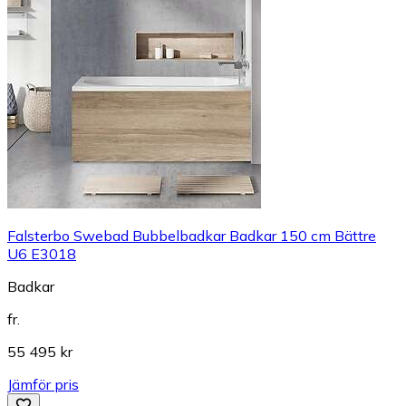
Falsterbo Swebad Bubbelbadkar Badkar 150 cm Bättre
U6 E3018
Badkar
fr.
55 495 kr
Jämför pris