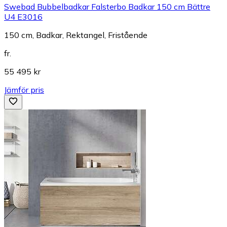
Swebad Bubbelbadkar Falsterbo Badkar 150 cm Bättre
U4 E3016
150 cm, Badkar, Rektangel, Fristående
fr.
55 495 kr
Jämför pris