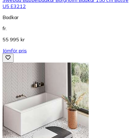
U5 E3212
Badkar
fr.
55 995 kr
Jämför pris