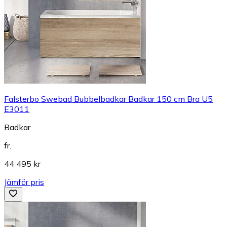
Falsterbo Swebad Bubbelbadkar Badkar 150 cm Bra U5
E3011
Badkar
fr.
44 495 kr
Jämför pris