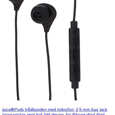
Juice®Pods trådbunden med mikrofon, 3,5 mm Aux Jack
öronsnäckor, rent ljud, lätt design, för iPhone iPod iPad,