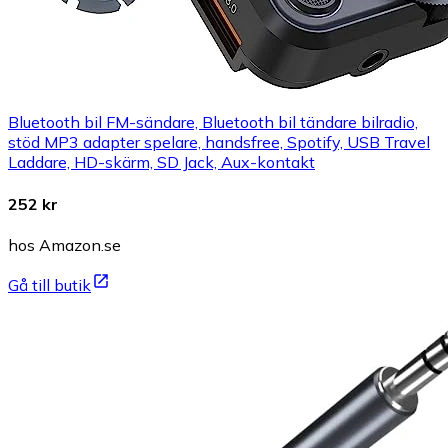
Bluetooth bil FM-sändare, Bluetooth bil tändare bilradio,
stöd MP3 adapter spelare, handsfree, Spotify, USB Travel
Laddare, HD-skärm, SD Jack, Aux-kontakt
252 kr
hos Amazon.se
Gå till butik