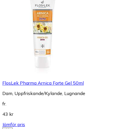
FlosLek Pharma Arnica Forte Gel 50ml
Dam, Uppfriskande/Kylande, Lugnande
fr.
43 kr
Jämför pris