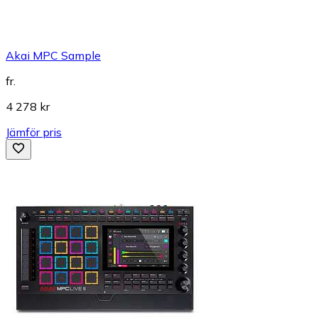
Akai MPC Sample
fr.
4 278 kr
Jämför pris