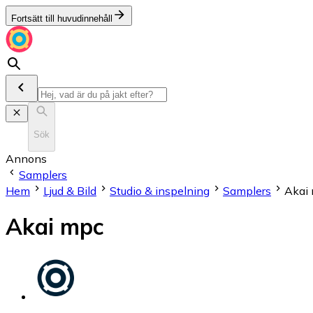
Fortsätt till huvudinnehåll
Sök
Annons
Samplers
Hem
Ljud & Bild
Studio & inspelning
Samplers
Akai
Akai mpc