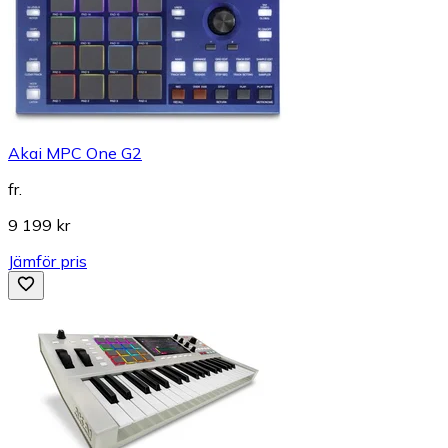
Akai MPC One G2
fr.
9 199 kr
Jämför pris