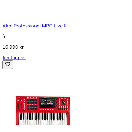
Akai Professional MPC Live III
fr.
16 990 kr
Jämför pris