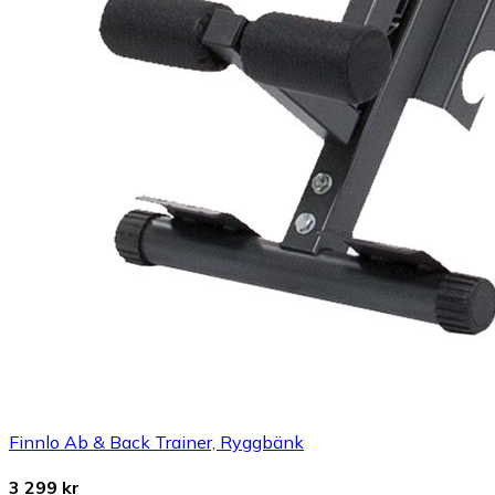
Finnlo Ab & Back Trainer, Ryggbänk
3 299 kr