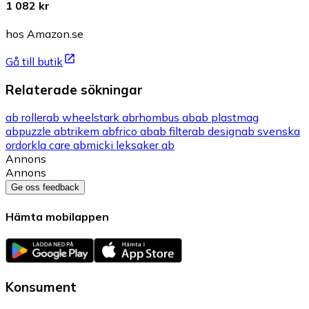
1 082 kr
hos Amazon.se
Gå till butik
Relaterade sökningar
ab roller
ab wheel
stark ab
rhombus ab
ab plast
mag
ab
puzzle ab
trikem ab
frico ab
ab filter
ab design
ab svenska
ord
orkla care ab
micki leksaker ab
Annons
Annons
Ge oss feedback
Hämta mobilappen
Konsument