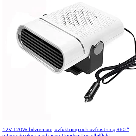
12V 120W bilvärmare, avfuktning och avfrostning 360 °
roterande riloer med cigarettändaruttag elbilfläkt