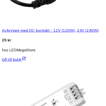
Avbrytare med DC-kontakt - 12V (120W), 24V (240W)
25 kr
hos LEDMegaStore
Gå till butik