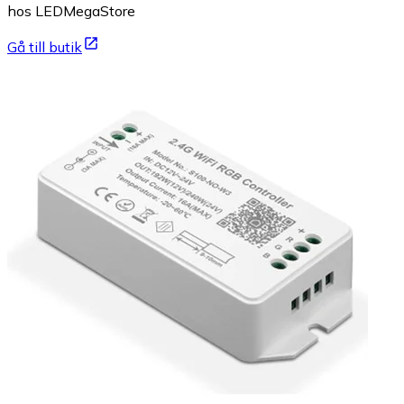
hos LEDMegaStore
Gå till butik