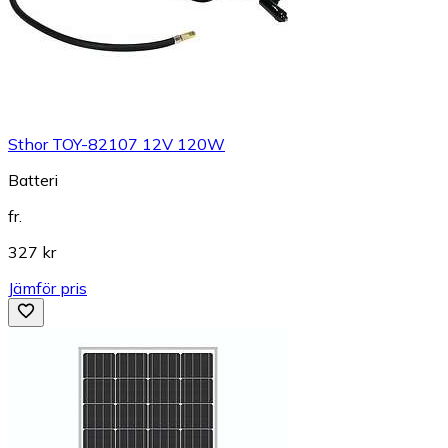
Sthor TOY-82107 12V 120W
Batteri
fr.
327 kr
Jämför pris