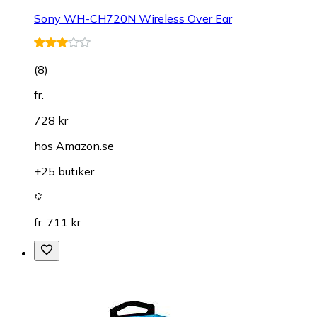
Sony WH-CH720N Wireless Over Ear
(
8
)
fr.
728 kr
hos
Amazon.se
+25 butiker
fr. 711 kr