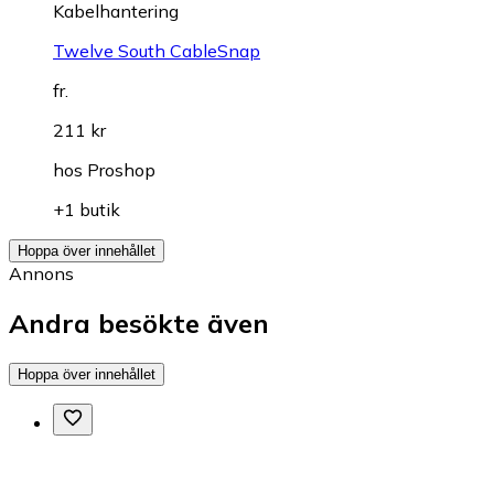
Kabelhantering
Twelve South CableSnap
fr.
211 kr
hos
Proshop
+1 butik
Hoppa över innehållet
Annons
Andra besökte även
Hoppa över innehållet