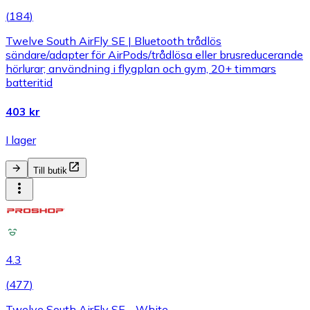
(
184
)
Twelve South AirFly SE | Bluetooth trådlös
sändare/adapter för AirPods/trådlösa eller brusreducerande
hörlurar; användning i flygplan och gym, 20+ timmars
batteritid
403 kr
I lager
Till butik
4.3
(
477
)
Twelve South AirFly SE - White