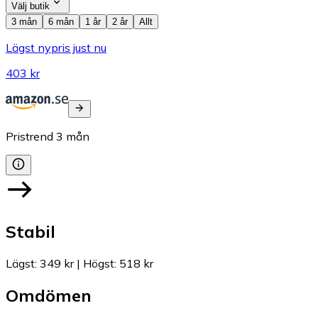
Välj butik
3 mån
6 mån
1 år
2 år
Allt
Lägst nypris just nu
403 kr
Pristrend
3
mån
Stabil
Lägst
:
349 kr
|
Högst
:
518 kr
Omdömen