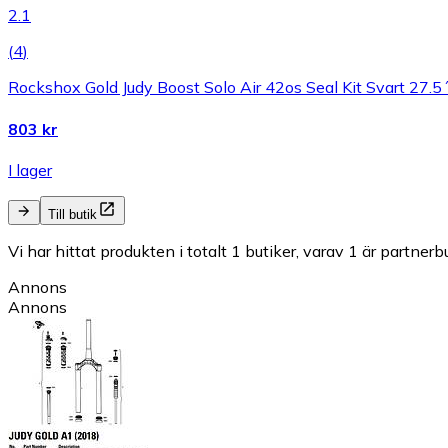
2.1
(
4
)
Rockshox Gold Judy Boost Solo Air 42os Seal Kit Svart 27.5
803 kr
I lager
Till butik
Vi har hittat produkten i totalt 1 butiker, varav 1 är partnerbu
Annons
Annons