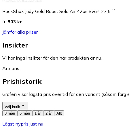
RockShox Judy Gold Boost Solo Air 42os Svart 27,5´´
fr.
803 kr
Jämför alla priser
Insikter
Vi har inga insikter för den här produkten ännu.
Annons
Prishistorik
Grafen visar lägsta pris över tid för den variant (såsom färg e
Välj butik
3 mån
6 mån
1 år
2 år
Allt
Lägst nypris just nu