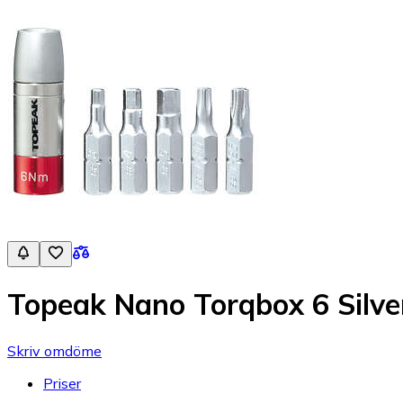
Topeak Nano Torqbox 6 Silve
Skriv omdöme
Priser