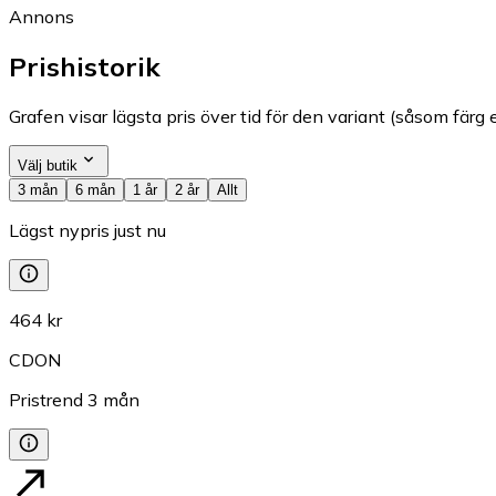
Annons
Prishistorik
Grafen visar lägsta pris över tid för den variant (såsom färg e
Välj butik
3 mån
6 mån
1 år
2 år
Allt
Lägst nypris just nu
464 kr
CDON
Pristrend
3
mån