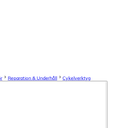
ör
Reparation & Underhåll
Cykelverktyg