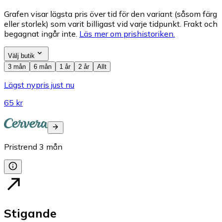
Grafen visar lägsta pris över tid för den variant (såsom färg
eller storlek) som varit billigast vid varje tidpunkt. Frakt och
begagnat ingår inte.
Läs mer om prishistoriken.
Välj butik
3 mån
6 mån
1 år
2 år
Allt
Lägst nypris just nu
65 kr
Pristrend
3
mån
Stigande