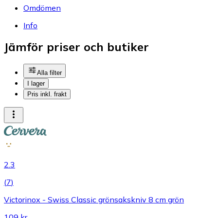
Omdömen
Info
Jämför priser och butiker
Alla filter
I lager
Pris inkl. frakt
2.3
(
7
)
Victorinox - Swiss Classic grönsakskniv 8 cm grön
109 kr