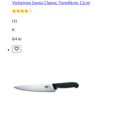
Victorinox Swiss Classic Tomatkniv 11cm
(
1
)
fr.
84 kr