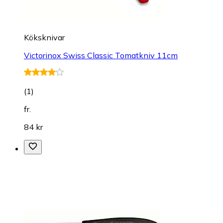
Köksknivar
Victorinox Swiss Classic Tomatkniv 11cm
(
1
)
fr.
84 kr