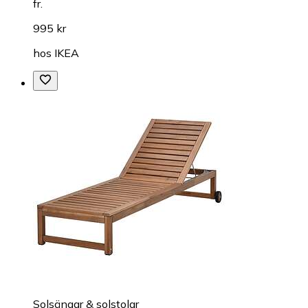
fr.
995 kr
hos
IKEA
Solsängar & solstolar