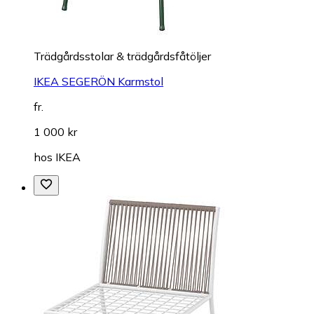
Trädgårdsstolar & trädgårdsfåtöljer
IKEA SEGERÖN Karmstol
fr.
1 000 kr
hos
IKEA