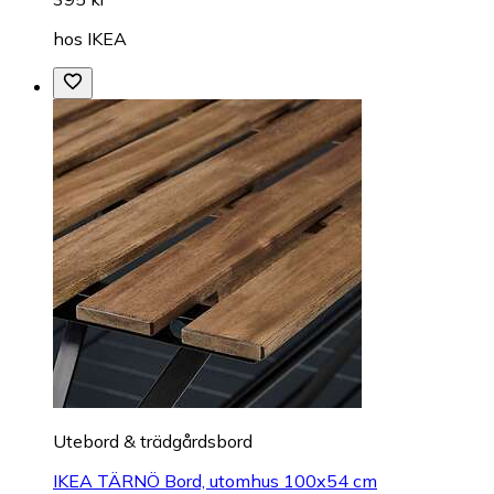
hos
IKEA
Utebord & trädgårdsbord
IKEA TÄRNÖ Bord, utomhus 100x54 cm