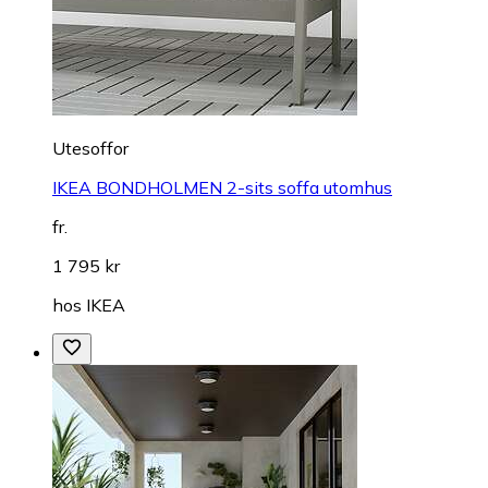
Utesoffor
IKEA BONDHOLMEN 2-sits soffa utomhus
fr.
1 795 kr
hos
IKEA