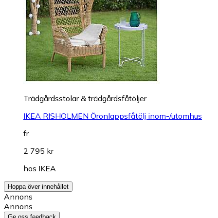
Trädgårdsstolar & trädgårdsfåtöljer
IKEA RISHOLMEN Öronlappsfåtölj inom-/utomhus
fr.
2 795 kr
hos
IKEA
Hoppa över innehållet
Annons
Annons
Ge oss feedback