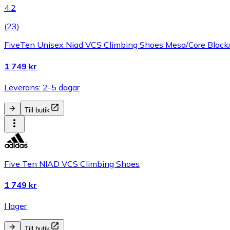
4.2
(
23
)
FiveTen Unisex Niad VCS Climbing Shoes Mesa/Core Blac
1 749 kr
Leverans: 2-5 dagar
Till butik
Five Ten NIAD VCS Climbing Shoes
1 749 kr
I lager
Till butik