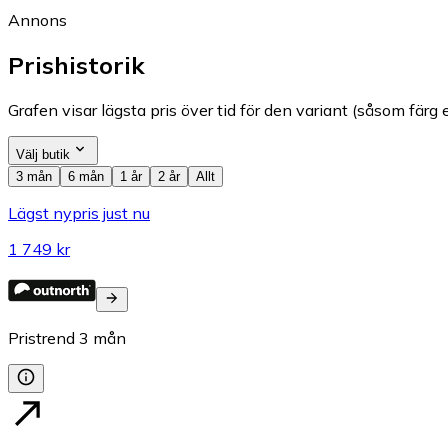
Annons
Prishistorik
Grafen visar lägsta pris över tid för den variant (såsom färg e
Välj butik
3 mån
6 mån
1 år
2 år
Allt
Lägst nypris just nu
1 749 kr
Pristrend
3
mån