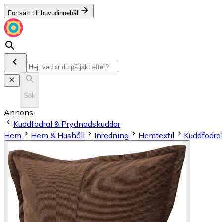
Fortsätt till huvudinnehåll
Sök
Annons
Kuddfodral & Prydnadskuddar
Hem
Hem & Hushåll
Inredning
Hemtextil
Kuddfodra