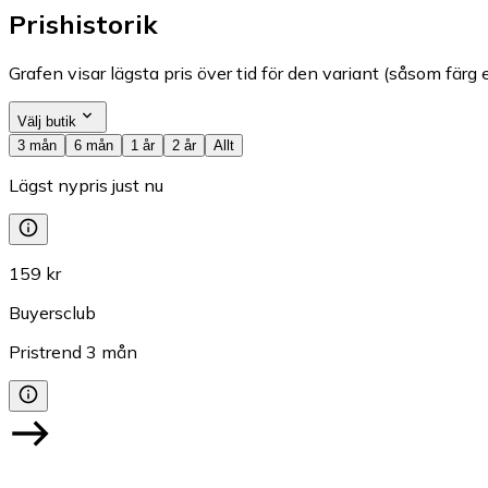
Prishistorik
Grafen visar lägsta pris över tid för den variant (såsom färg e
Välj butik
3 mån
6 mån
1 år
2 år
Allt
Lägst nypris just nu
159 kr
Buyersclub
Pristrend
3
mån