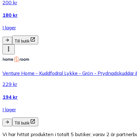
200 kr
180 kr
I lager
Till butik
Venture Home - Kuddfodral Lykke - Grön - Prydnadskuddar 
229 kr
194 kr
I lager
Till butik
Vi har hittat produkten i totalt 5 butiker, varav 2 är partnerbu