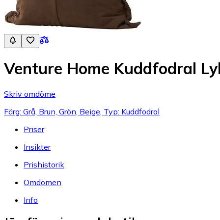
Venture Home Kuddfodral Ly
Skriv omdöme
Färg: Grå, Brun, Grön, Beige, Typ: Kuddfodral
Priser
Insikter
Prishistorik
Omdömen
Info