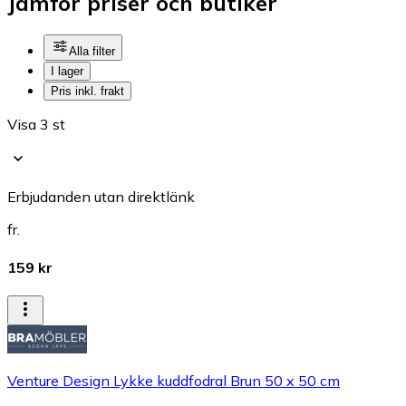
Jämför priser och butiker
Alla filter
I lager
Pris inkl. frakt
Visa 3 st
Erbjudanden utan direktlänk
fr.
159 kr
Venture Design Lykke kuddfodral Brun 50 x 50 cm