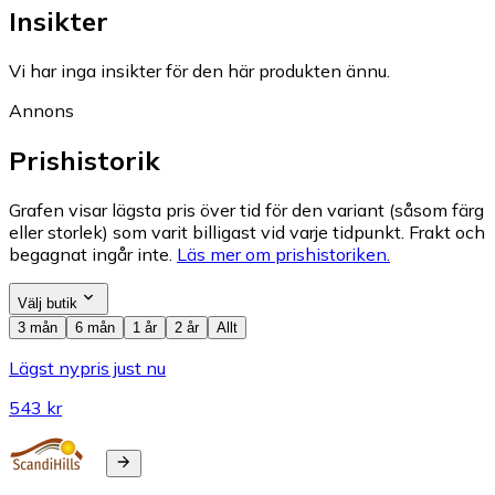
Insikter
Vi har inga insikter för den här produkten ännu.
Annons
Prishistorik
Grafen visar lägsta pris över tid för den variant (såsom färg
eller storlek) som varit billigast vid varje tidpunkt. Frakt och
begagnat ingår inte.
Läs mer om prishistoriken.
Välj butik
3 mån
6 mån
1 år
2 år
Allt
Lägst nypris just nu
543 kr