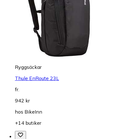
Ryggsäckar
Thule EnRoute 23L
fr.
942 kr
hos
BikeInn
+14 butiker