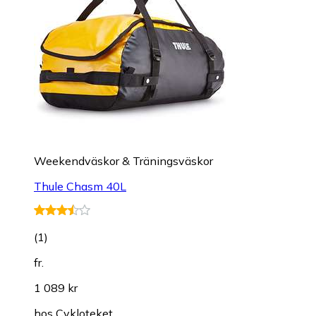
Weekendväskor & Träningsväskor
Thule Chasm 40L
(
1
)
fr.
1 089 kr
hos
Cykloteket