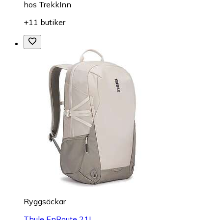
hos
TrekkInn
+11 butiker
Ryggsäckar
Thule EnRoute 21L