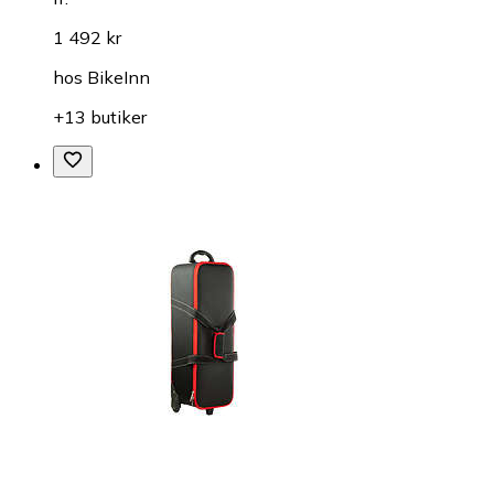
1 492 kr
hos
BikeInn
+13 butiker