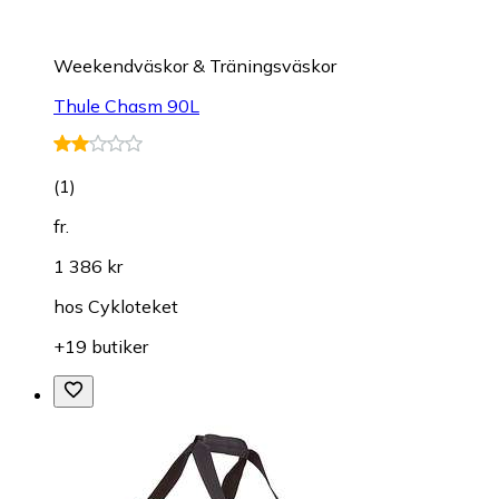
Weekendväskor & Träningsväskor
Thule Chasm 90L
(
1
)
fr.
1 386 kr
hos
Cykloteket
+19 butiker