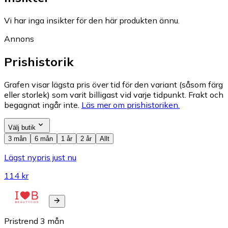
Vi har inga insikter för den här produkten ännu.
Annons
Prishistorik
Grafen visar lägsta pris över tid för den variant (såsom färg
eller storlek) som varit billigast vid varje tidpunkt. Frakt och
begagnat ingår inte.
Läs mer om prishistoriken.
Välj butik
3 mån
6 mån
1 år
2 år
Allt
Lägst nypris just nu
114 kr
Pristrend
3
mån