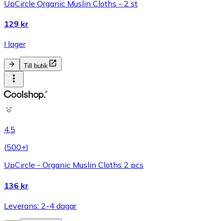
UpCircle Organic Muslin Cloths - 2 st
129 kr
I lager
Till butik
4.5
(
500+
)
UpCircle - Organic Muslin Cloths 2 pcs
136 kr
Leverans: 2-4 dagar