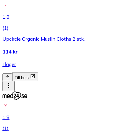
1.8
(
1
)
Upcircle Organic Muslin Cloths 2 stk.
114 kr
I lager
Till butik
1.8
(
1
)