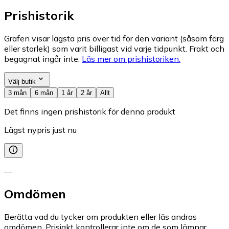
Prishistorik
Grafen visar lägsta pris över tid för den variant (såsom färg
eller storlek) som varit billigast vid varje tidpunkt. Frakt och
begagnat ingår inte.
Läs mer om prishistoriken.
Välj butik
3 mån
6 mån
1 år
2 år
Allt
Det finns ingen prishistorik för denna produkt
Lägst nypris just nu
—
Omdömen
Berätta vad du tycker om produkten eller läs andras
omdömen. Prisjakt kontrollerar inte om de som lämnar