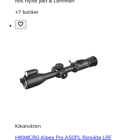
hos
Hylte Jakt & Lantman
+7 butiker
Kikarsikten
HIKMICRO Alpex Pro A50PL Rörsikte LRF