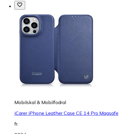
Mobilskal & Mobilfodral
iCarer iPhone Leather Case CE 14 Pro Magsafe
fr.