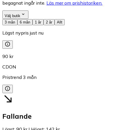
begagnat ingår inte.
Läs mer om prishistoriken.
Välj butik
3 mån
6 mån
1 år
2 år
Allt
Lägst nypris just nu
90 kr
CDON
Pristrend
3
mån
Fallande
Lägst
:
90 kr
|
Högst
:
142 kr