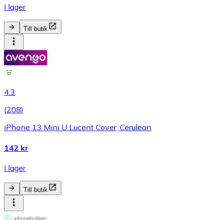
I lager
Till butik
4.3
(
208
)
iPhone 13 Mini U Lucent Cover, Cerulean
142 kr
I lager
Till butik