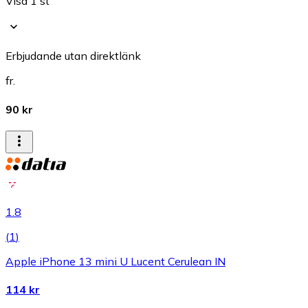
Visa 1 st
Erbjudande utan direktlänk
fr.
90 kr
1.8
(
1
)
Apple iPhone 13 mini U Lucent Cerulean IN
114 kr