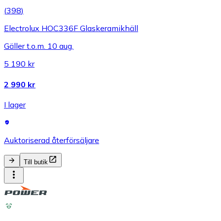
(
398
)
Electrolux HOC336F Glaskeramikhäll
Gäller t.o.m. 10 aug.
5 190 kr
2 990 kr
I lager
Auktoriserad återförsäljare
Till butik