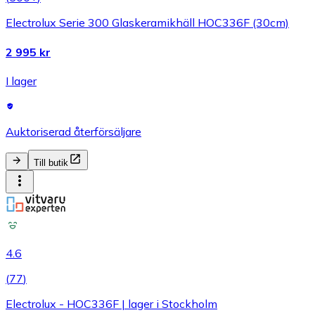
Electrolux Serie 300 Glaskeramikhäll HOC336F (30cm)
2 995 kr
I lager
Auktoriserad återförsäljare
Till butik
4.6
(
77
)
Electrolux - HOC336F | lager i Stockholm