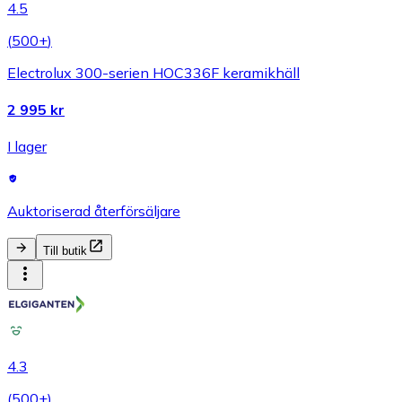
4.5
(
500+
)
Electrolux 300-serien HOC336F keramikhäll
2 995 kr
I lager
Auktoriserad återförsäljare
Till butik
4.3
(
500+
)