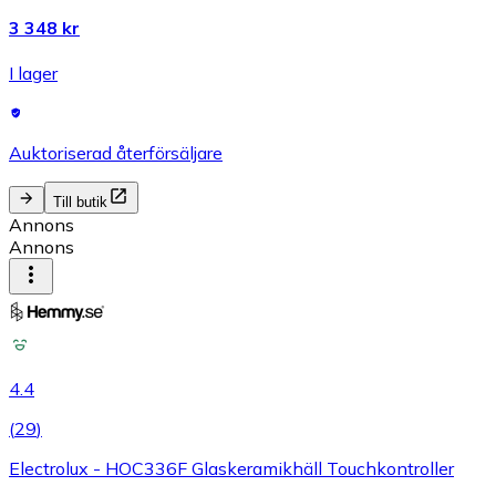
3 348 kr
I lager
Auktoriserad återförsäljare
Till butik
Annons
Annons
4.4
(
29
)
Electrolux - HOC336F Glaskeramikhäll Touchkontroller