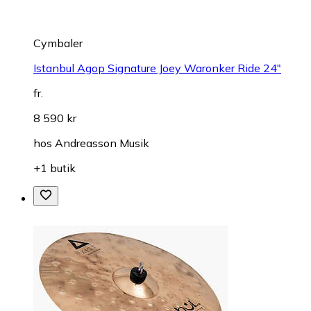
Cymbaler
Istanbul Agop Signature Joey Waronker Ride 24"
fr.
8 590 kr
hos
Andreasson Musik
+1 butik