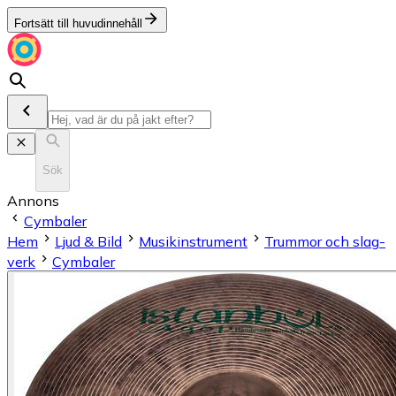
Fortsätt till huvudinnehåll
Sök
Annons
Cymbaler
Hem
Ljud & Bild
Musikinstrument
Trum­mor och slag­
verk
Cymbaler