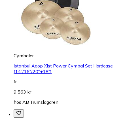
Cymbaler
Istanbul Agop Xist Power Cymbal Set Hardcase
(14″/16″/20″+18″)
fr.
9 563 kr
hos
AB Trumslagaren