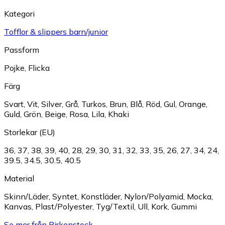
Kategori
Tofflor & slippers barn/junior
Passform
Pojke
,
Flicka
Färg
Svart
,
Vit
,
Silver
,
Grå
,
Turkos
,
Brun
,
Blå
,
Röd
,
Gul
,
Orange
,
Guld
,
Grön
,
Beige
,
Rosa
,
Lila
,
Khaki
Storlekar (EU)
36
,
37
,
38
,
39
,
40
,
28
,
29
,
30
,
31
,
32
,
33
,
35
,
26
,
27
,
34
,
24
,
39.5
,
34.5
,
30.5
,
40.5
Material
Skinn/Läder
,
Syntet
,
Konstläder
,
Nylon/Polyamid
,
Mocka
,
Kanvas
,
Plast/Polyester
,
Tyg/Textil
,
Ull
,
Kork
,
Gummi
Se mer från Birkenstock