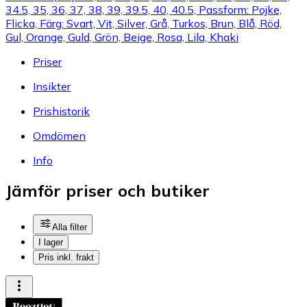
34.5, 35, 36, 37, 38, 39, 39.5, 40, 40.5, Passform: Pojke,
Flicka, Färg: Svart, Vit, Silver, Grå, Turkos, Brun, Blå, Röd,
Gul, Orange, Guld, Grön, Beige, Rosa, Lila, Khaki
Priser
Insikter
Prishistorik
Omdömen
Info
Jämför priser och butiker
Alla filter
I lager
Pris inkl. frakt