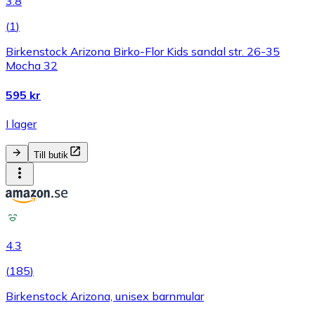
3.8
(
1
)
Birkenstock Arizona Birko-Flor Kids sandal str. 26-35
Mocha 32
595 kr
I lager
Till butik
4.3
(
185
)
Birkenstock Arizona, unisex barnmular