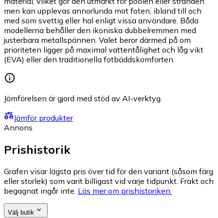
material, vilket gör den utmärkt för poolen eller stranden
men kan upplevas annorlunda mot foten, ibland till och
med som svettig eller hal enligt vissa användare. Båda
modellerna behåller den ikoniska dubbelremmen med
justerbara metallspännen. Valet beror därmed på om
prioriteten ligger på maximal vattentålighet och låg vikt
(EVA) eller den traditionella fotbäddskomforten.
Jämförelsen är gjord med stöd av AI-verktyg.
Jämför produkter
Annons
Prishistorik
Grafen visar lägsta pris över tid för den variant (såsom färg
eller storlek) som varit billigast vid varje tidpunkt. Frakt och
begagnat ingår inte.
Läs mer om prishistoriken.
Välj butik