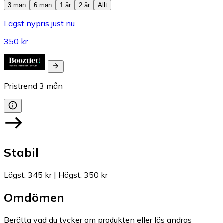
3 mån
6 mån
1 år
2 år
Allt
Lägst nypris just nu
350 kr
Pristrend
3
mån
Stabil
Lägst
:
345 kr
|
Högst
:
350 kr
Omdömen
Berätta vad du tycker om produkten eller läs andras