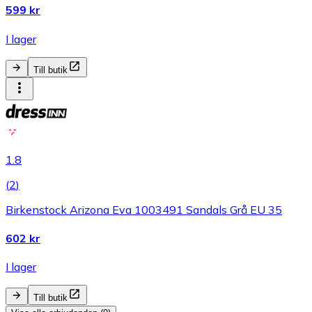
599 kr
I lager
Till butik
1.8
(
2
)
Birkenstock Arizona Eva 1003491 Sandals Grå EU 35
602 kr
I lager
Till butik