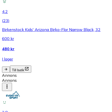
4.2
(
23
)
Birkenstock Kids' Arizona Birko-Flor Narrow Black, 32
600 kr
480 kr
I lager
Till butik
Annons
Annons