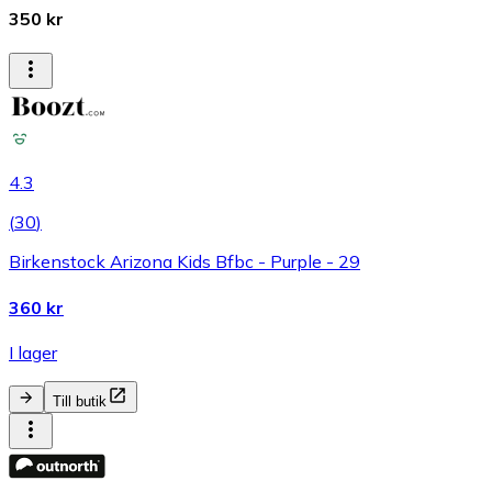
350 kr
4.3
(
30
)
Birkenstock Arizona Kids Bfbc - Purple - 29
360 kr
I lager
Till butik