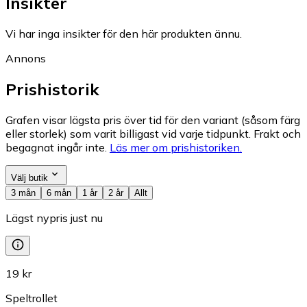
Insikter
Vi har inga insikter för den här produkten ännu.
Annons
Prishistorik
Grafen visar lägsta pris över tid för den variant (såsom färg
eller storlek) som varit billigast vid varje tidpunkt. Frakt och
begagnat ingår inte.
Läs mer om prishistoriken.
Välj butik
3 mån
6 mån
1 år
2 år
Allt
Lägst nypris just nu
19 kr
Speltrollet