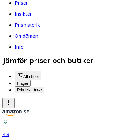
Priser
Insikter
Prishistorik
Omdömen
Info
Jämför priser och butiker
Alla filter
I lager
Pris inkl. frakt
4.3