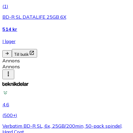
(
1
)
BD-R SL DATALIFE 25GB 6X
514 kr
I lager
Till butik
Annons
Annons
4.6
(
500+
)
Verbatim BD-R SL, 6x, 25GB/200min, 50-pack spindel,
Hard Coat