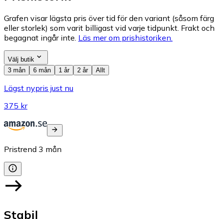
Grafen visar lägsta pris över tid för den variant (såsom färg
eller storlek) som varit billigast vid varje tidpunkt. Frakt och
begagnat ingår inte.
Läs mer om prishistoriken.
Välj butik
3 mån
6 mån
1 år
2 år
Allt
Lägst nypris just nu
375 kr
Pristrend
3
mån
Stabil