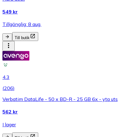
549 kr
Tillgänglig: 8 aug.
Till butik
4.3
(
206
)
Verbatim DataLife - 50 x BD-R - 25 GB 6x - yta uts
562 kr
I lager