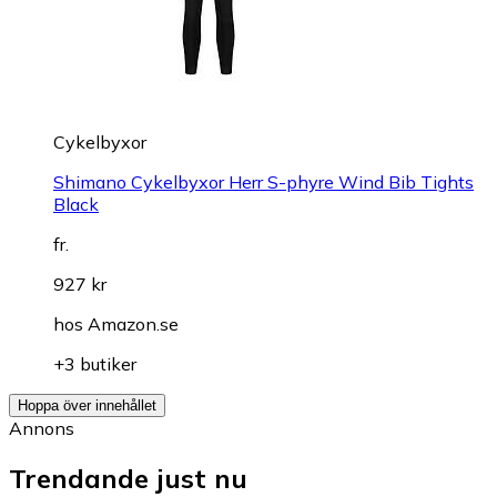
Cykelbyxor
Shimano Cykelbyxor Herr S-phyre Wind Bib Tights
Black
fr.
927 kr
hos
Amazon.se
+3 butiker
Hoppa över innehållet
Annons
Trendande just nu