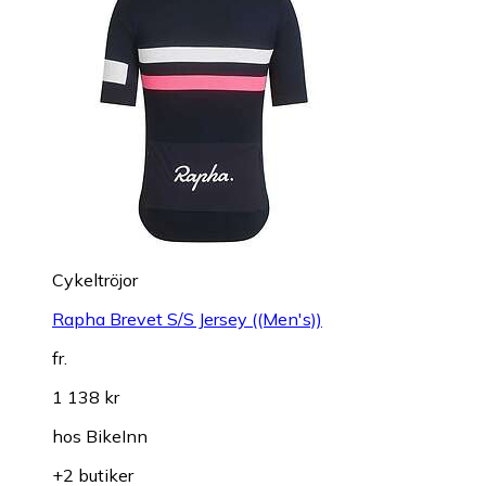
Cykeltröjor
Rapha Brevet S/S Jersey ((Men's))
fr.
1 138 kr
hos
BikeInn
+2 butiker