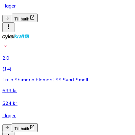
I lager
Till butik
2.0
(
14
)
Tröja Shimano Element SS Svart Small
699 kr
524 kr
I lager
Till butik