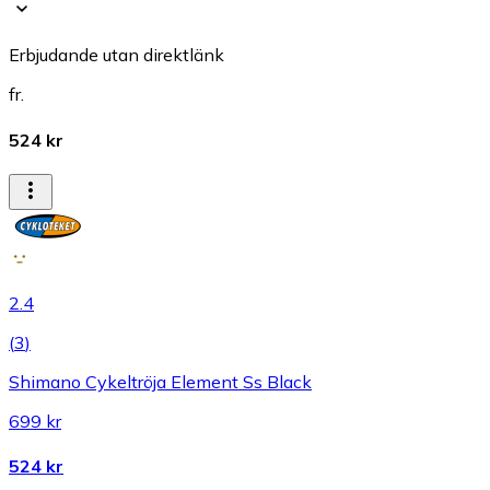
Erbjudande utan direktlänk
fr.
524 kr
2.4
(
3
)
Shimano Cykeltröja Element Ss Black
699 kr
524 kr