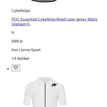
Cykeltröjor
POC Essential Cykeltröja Road Logo Jersey Black
Uranium S
fr.
599 kr
hos
Länna Sport
+3 butiker