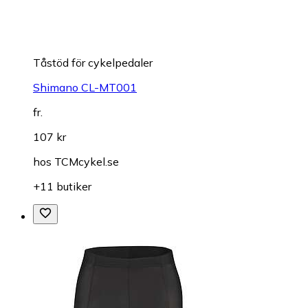
Tåstöd för cykelpedaler
Shimano CL-MT001
fr.
107 kr
hos
TCMcykel.se
+11 butiker