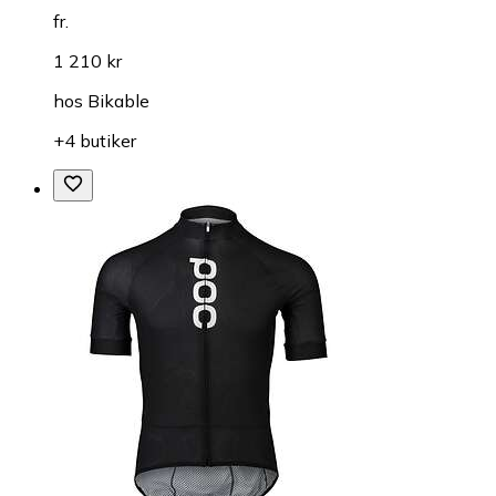
fr.
1 210 kr
hos
Bikable
+4 butiker