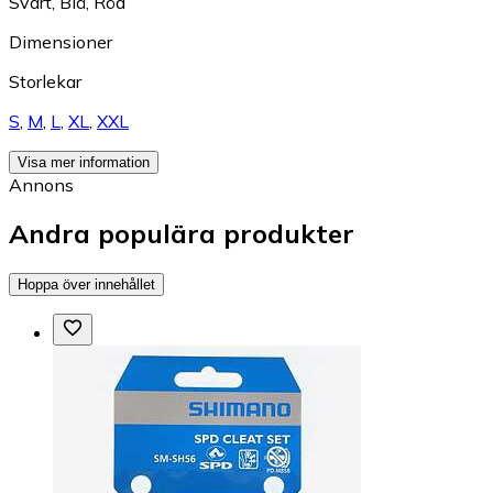
Svart
,
Blå
,
Röd
Dimensioner
Storlekar
S
,
M
,
L
,
XL
,
XXL
Visa mer information
Annons
Andra populära produkter
Hoppa över innehållet