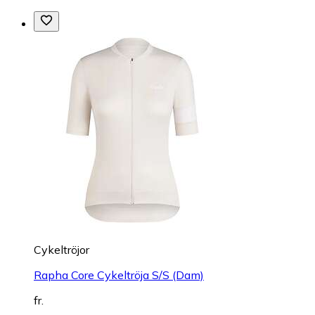
Cykeltröjor
Rapha Core Cykeltröja S/S (Dam)
fr.