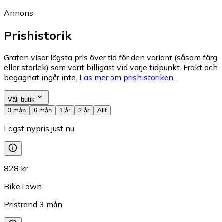
Annons
Prishistorik
Grafen visar lägsta pris över tid för den variant (såsom färg
eller storlek) som varit billigast vid varje tidpunkt. Frakt och
begagnat ingår inte.
Läs mer om prishistoriken.
Välj butik
3 mån
6 mån
1 år
2 år
Allt
Lägst nypris just nu
828 kr
BikeTown
Pristrend
3
mån