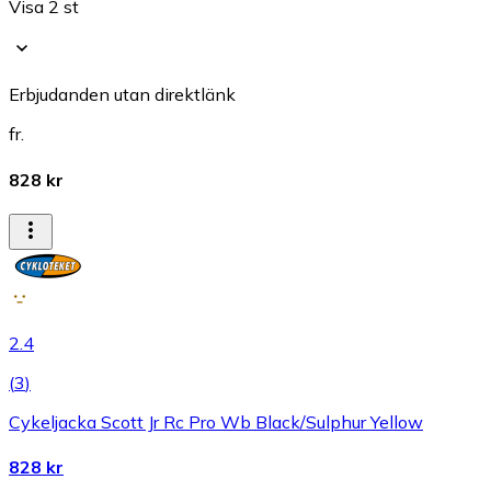
Visa 2 st
Erbjudanden utan direktlänk
fr.
828 kr
2.4
(
3
)
Cykeljacka Scott Jr Rc Pro Wb Black/Sulphur Yellow
828 kr