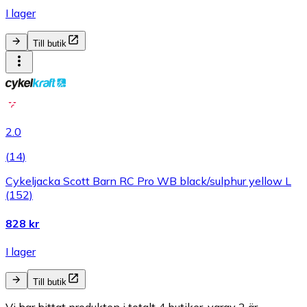
I lager
Till butik
2.0
(
14
)
Cykeljacka Scott Barn RC Pro WB black/sulphur yellow L
(152)
828 kr
I lager
Till butik
Vi har hittat produkten i totalt 4 butiker, varav 2 är