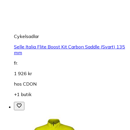
Cykelsadlar
Selle Italia Flite Boost Kit Carbon Saddle (Svart) 135
mm
fr.
1 926 kr
hos
CDON
+1 butik