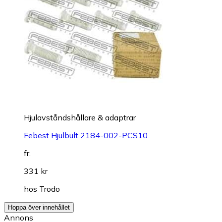
Hjulavståndshållare & adaptrar
Febest Hjulbult 2184-002-PCS10
fr.
331 kr
hos
Trodo
Hoppa över innehållet
Annons