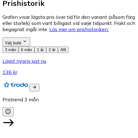
Prishistorik
Grafen visar lägsta pris över tid för den variant (såsom färg
eller storlek) som varit billigast vid varje tidpunkt. Frakt och
begagnat ingår inte.
Läs mer om prishistoriken.
Välj butik
3 mån
6 mån
1 år
2 år
Allt
Lägst nypris just nu
136 kr
Pristrend
3
mån