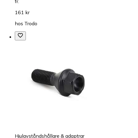
fr.
161 kr
hos
Trodo
Hjulavståndshållare & adaptrar