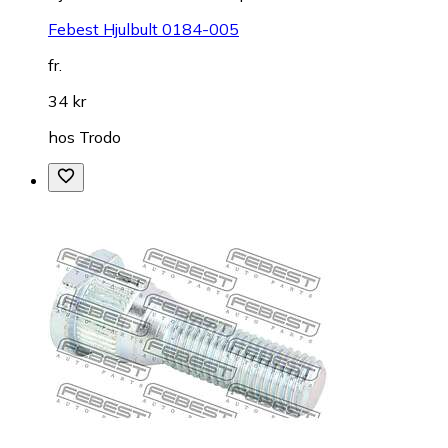
Febest Hjulbult 0184-005
fr.
34 kr
hos
Trodo