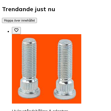
Trendande just nu
Hoppa över innehållet
Hjulavståndshållare & adaptrar