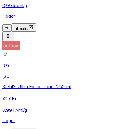
0,99 kr/ml/g
I lager
Till butik
3.9
(
35
)
Kiehl's Ultra Facial Toner 250 ml
247 kr
0,99 kr/ml/g
I lager