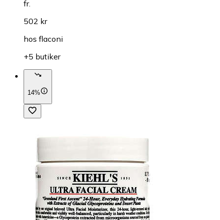
fr.
502 kr
hos
flaconi
+5 butiker
14%