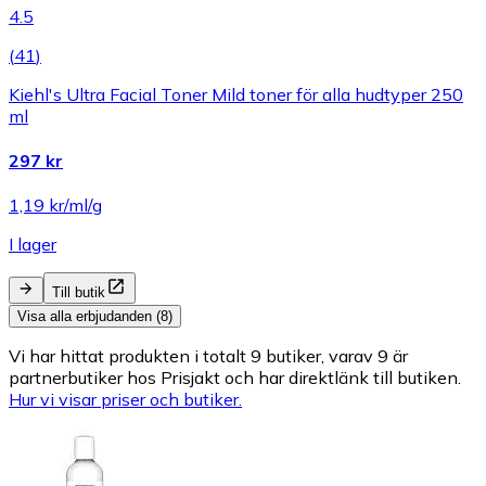
4.5
(
41
)
Kiehl's Ultra Facial Toner Mild toner för alla hudtyper 250
ml
297 kr
1,19 kr/ml/g
I lager
Till butik
Visa alla erbjudanden (8)
Vi har hittat produkten i totalt 9 butiker, varav 9 är
partnerbutiker hos Prisjakt och har direktlänk till butiken.
Hur vi visar priser och butiker.