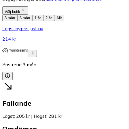
Välj butik
3 mån
6 mån
1 år
2 år
Allt
Lägst nypris just nu
214 kr
Pristrend
3
mån
Fallande
Lägst
:
205 kr
|
Högst
:
281 kr
Omdömen