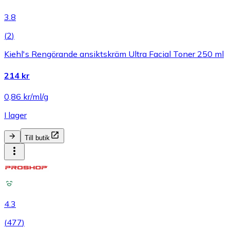
3.8
(
2
)
Kiehl's Rengörande ansiktskräm Ultra Facial Toner 250 ml
214 kr
0,86 kr/ml/g
I lager
Till butik
4.3
(
477
)