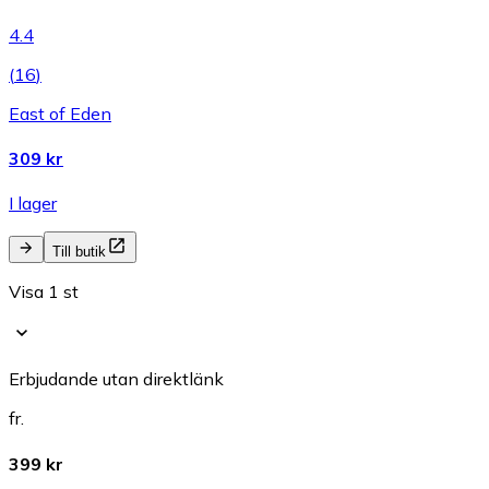
4.4
(
16
)
East of Eden
309 kr
I lager
Till butik
Visa 1 st
Erbjudande utan direktlänk
fr.
399 kr