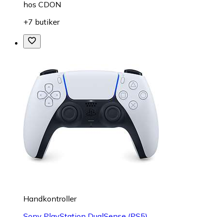
hos
CDON
+7 butiker
Handkontroller
Sony PlayStation DualSense (PS5)