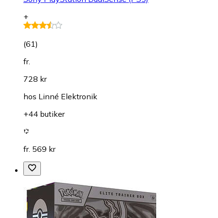
+
(
61
)
fr.
728 kr
hos
Linné Elektronik
+44 butiker
fr. 569 kr