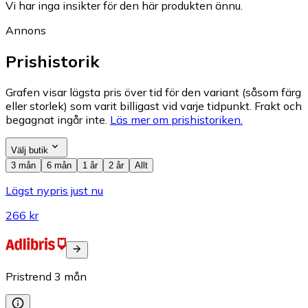
Vi har inga insikter för den här produkten ännu.
Annons
Prishistorik
Grafen visar lägsta pris över tid för den variant (såsom färg
eller storlek) som varit billigast vid varje tidpunkt. Frakt och
begagnat ingår inte.
Läs mer om prishistoriken.
Välj butik
3 mån
6 mån
1 år
2 år
Allt
Lägst nypris just nu
266 kr
Pristrend
3
mån