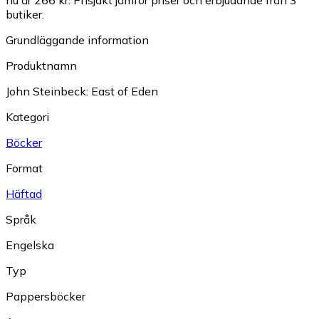
nu är 266 kr.
Prisjakt jämför priser och erbjudande från 3
butiker.
Grundläggande information
Produktnamn
John Steinbeck: East of Eden
Kategori
Böcker
Format
Häftad
Språk
Engelska
Typ
Pappersböcker