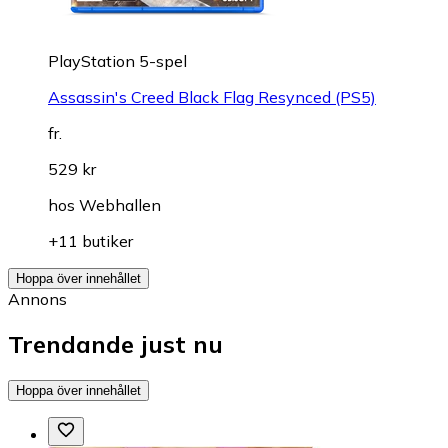
PlayStation 5-spel
Assassin's Creed Black Flag Resynced (PS5)
fr.
529 kr
hos
Webhallen
+11 butiker
Hoppa över innehållet
Annons
Trendande just nu
Hoppa över innehållet