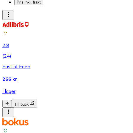
Pris inkl. frakt
2.9
(
24
)
East of Eden
266 kr
I lager
Till butik