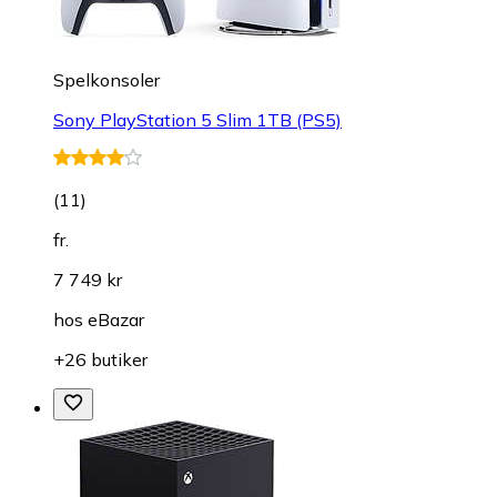
Spelkonsoler
Sony PlayStation 5 Slim 1TB (PS5)
(
11
)
fr.
7 749 kr
hos
eBazar
+26 butiker