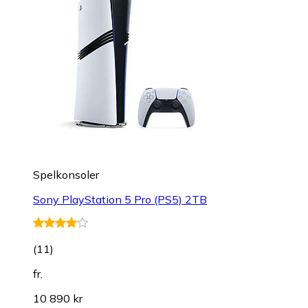
Spelkonsoler
Sony PlayStation 5 Pro (PS5) 2TB
(
11
)
fr.
10 890 kr