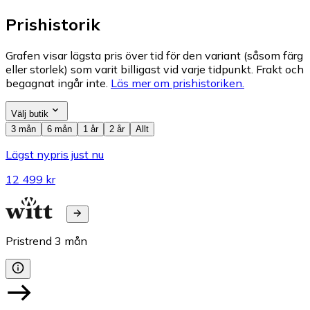
Prishistorik
Grafen visar lägsta pris över tid för den variant (såsom färg
eller storlek) som varit billigast vid varje tidpunkt. Frakt och
begagnat ingår inte.
Läs mer om prishistoriken.
Välj butik
3 mån
6 mån
1 år
2 år
Allt
Lägst nypris just nu
12 499 kr
Pristrend
3
mån