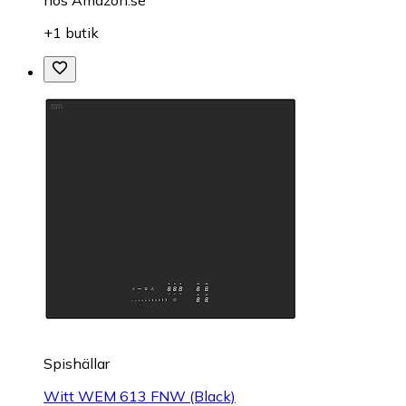
+1 butik
Spishällar
Witt WEM 613 FNW (Black)