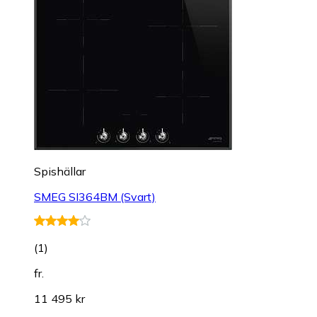
Spishällar
SMEG SI364BM (Svart)
(
1
)
fr.
11 495 kr