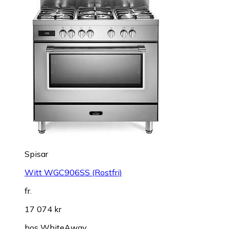
Spisar
Witt WGC906SS (Rostfri)
fr.
17 074 kr
hos
WhiteAway