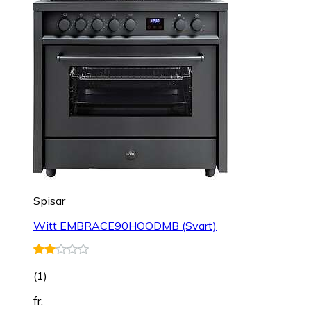
Spisar
Witt EMBRACE90HOODMB (Svart)
(
1
)
fr.