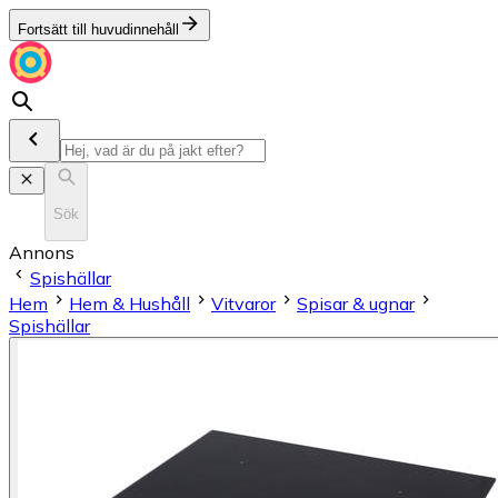
Fortsätt till huvudinnehåll
Sök
Annons
Spishällar
Hem
Hem & Hushåll
Vitvaror
Spisar & ugnar
Spishällar