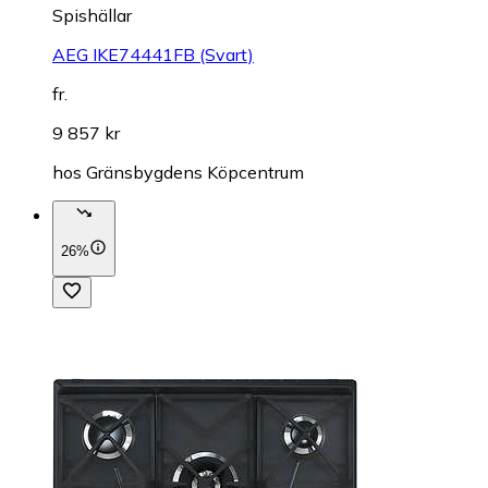
Spishällar
AEG IKE74441FB (Svart)
fr.
9 857 kr
hos
Gränsbygdens Köpcentrum
26%