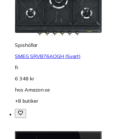
Spishällar
SMEG SRV876AOGH (Svart)
fr.
6 348 kr
hos
Amazon.se
+8 butiker