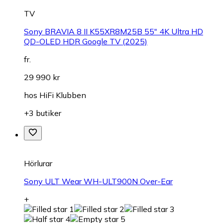
TV
Sony BRAVIA 8 II K55XR8M25B 55" 4K Ultra HD
QD-OLED HDR Google TV (2025)
fr.
29 990 kr
hos
HiFi Klubben
+3 butiker
Hörlurar
Sony ULT Wear WH-ULT900N Over-Ear
+