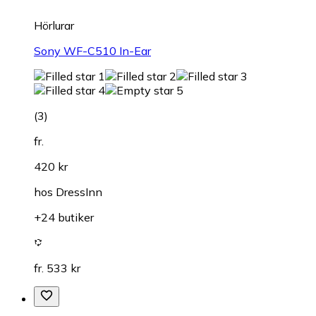
Hörlurar
Sony WF-C510 In-Ear
(
3
)
fr.
420 kr
hos
DressInn
+24 butiker
fr. 533 kr