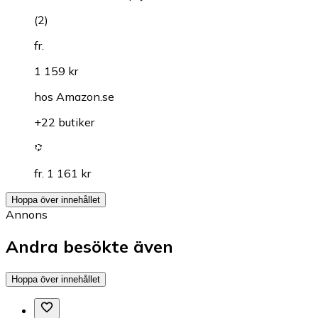
(
2
)
fr.
1 159 kr
hos
Amazon.se
+22 butiker
fr. 1 161 kr
Hoppa över innehållet
Annons
Andra besökte även
Hoppa över innehållet