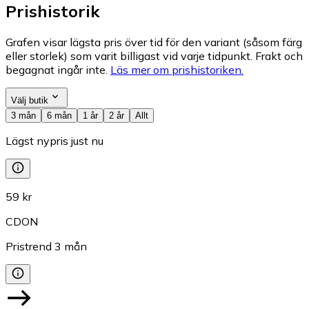
Prishistorik
Grafen visar lägsta pris över tid för den variant (såsom färg
eller storlek) som varit billigast vid varje tidpunkt. Frakt och
begagnat ingår inte.
Läs mer om prishistoriken.
Välj butik
3 mån
6 mån
1 år
2 år
Allt
Lägst nypris just nu
59 kr
CDON
Pristrend
3
mån