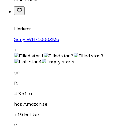
Hörlurar
Sony WH-1000XM6
+
(
8
)
fr.
4 351 kr
hos
Amazon.se
+19 butiker