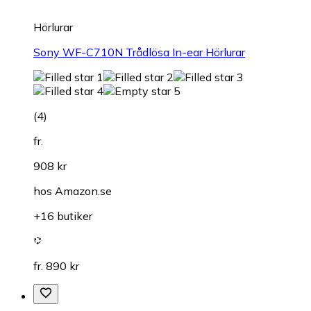
Hörlurar
Sony WF-C710N Trådlösa In-ear Hörlurar
(
4
)
fr.
908 kr
hos
Amazon.se
+16 butiker
fr. 890 kr