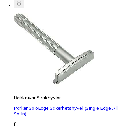
Rakknivar & rakhyvlar
Parker SoloEdge Säkerhetshyvel (Single Edge All
Satin)
fr.