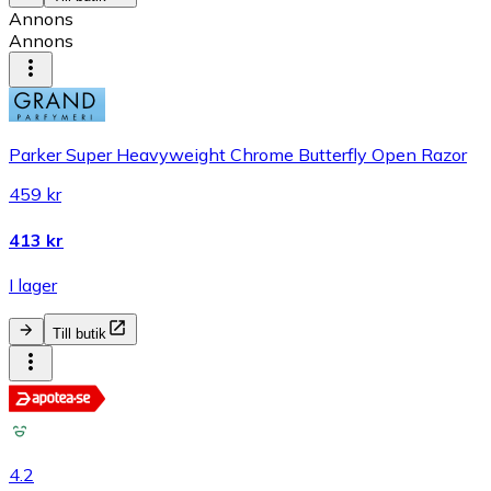
Annons
Annons
Parker Super Heavyweight Chrome Butterfly Open Razor
459 kr
413 kr
I lager
Till butik
4.2