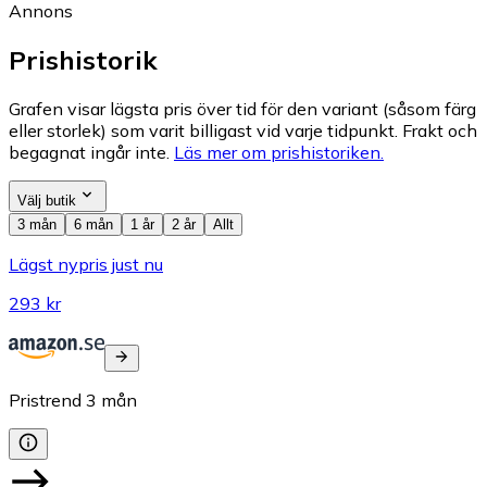
Annons
Prishistorik
Grafen visar lägsta pris över tid för den variant (såsom färg
eller storlek) som varit billigast vid varje tidpunkt. Frakt och
begagnat ingår inte.
Läs mer om prishistoriken.
Välj butik
3 mån
6 mån
1 år
2 år
Allt
Lägst nypris just nu
293 kr
Pristrend
3
mån