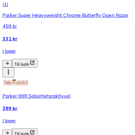
(
1
)
Parker Super Heavyweight Chrome Butterfly Open Razor
459 kr
331 kr
I lager
Till butik
Parker 99R Säkerhetsrakhyvel
399 kr
I lager
Till butik