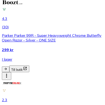
4.3
(
30
)
Parker Parker 99R - Super Heavyweight Chrome Butterfly
Open Razor - Silver - ONE SIZE
299 kr
I lager
Till butik
2.3