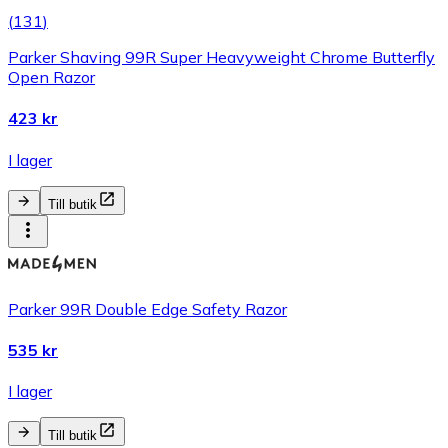
(
131
)
Parker Shaving 99R Super Heavyweight Chrome Butterfly
Open Razor
423 kr
I lager
Till butik
Parker 99R Double Edge Safety Razor
535 kr
I lager
Till butik