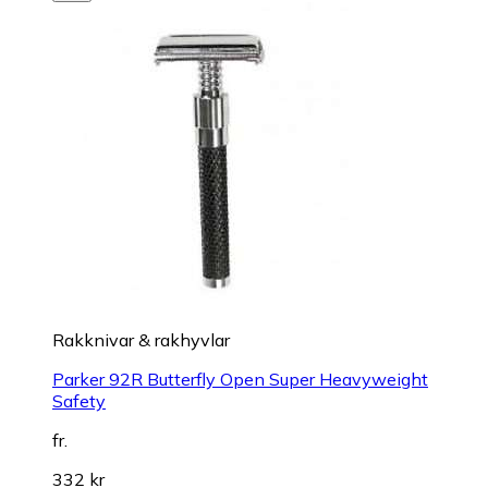
Rakknivar & rakhyvlar
Parker 92R Butterfly Open Super Heavyweight
Safety
fr.
332 kr