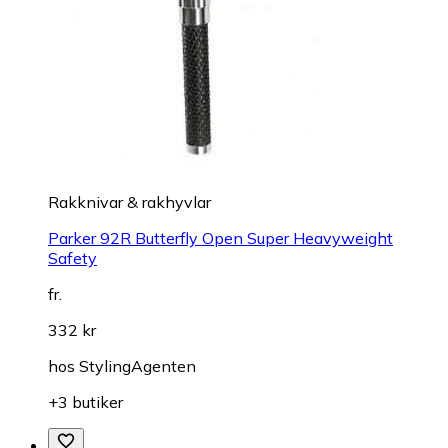
Rakknivar & rakhyvlar
Parker 92R Butterfly Open Super Heavyweight
Safety
fr.
332 kr
hos
StylingAgenten
+3 butiker