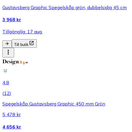
Gustavsberg Graphic Spegelskåp grön, dubbelsidig 45 cm
3 968 kr
Tillgänglig: 17 aug.
Till butik
4.8
(
12
)
Spegelskåp Gustavsberg Graphic 450 mm Grön
5 478 kr
4 656 kr