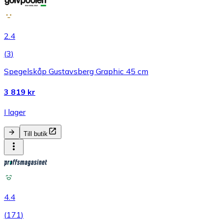
2.4
(
3
)
Spegelskåp Gustavsberg Graphic 45 cm
3 819 kr
I lager
Till butik
4.4
(
171
)