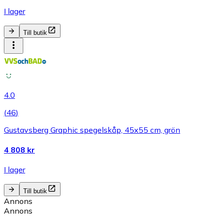
I lager
Till butik
4.0
(
46
)
Gustavsberg Graphic spegelskåp, 45x55 cm, grön
4 808 kr
I lager
Till butik
Annons
Annons