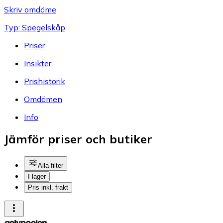
Skriv omdöme
Typ: Spegelskåp
Priser
Insikter
Prishistorik
Omdömen
Info
Jämför priser och butiker
Alla filter
I lager
Pris inkl. frakt