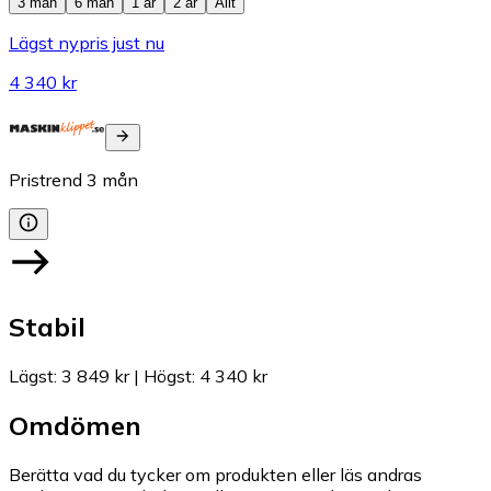
3 mån
6 mån
1 år
2 år
Allt
Lägst nypris just nu
4 340 kr
Pristrend
3
mån
Stabil
Lägst
:
3 849 kr
|
Högst
:
4 340 kr
Omdömen
Berätta vad du tycker om produkten eller läs andras