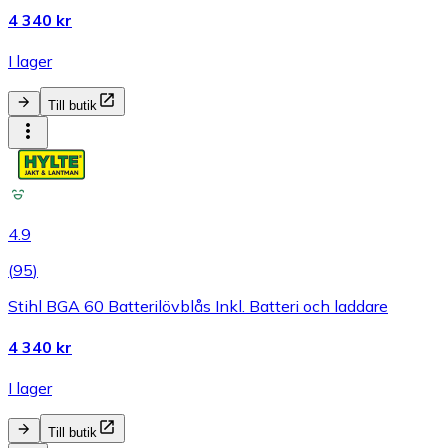
4 340 kr
I lager
Till butik
4.9
(
95
)
Stihl BGA 60 Batterilövblås Inkl. Batteri och laddare
4 340 kr
I lager
Till butik