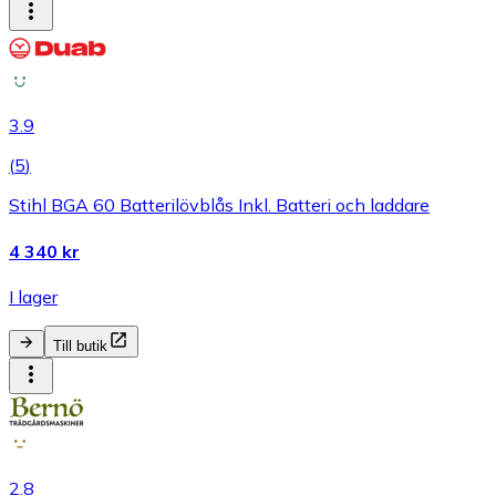
3.9
(
5
)
Stihl BGA 60 Batterilövblås Inkl. Batteri och laddare
4 340 kr
I lager
Till butik
2.8