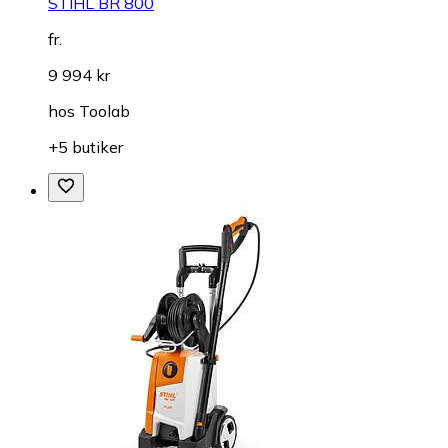
STIHL BR 800
fr.
9 994 kr
hos
Toolab
+5 butiker