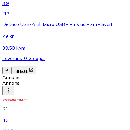
3.9
(
12
)
Deltaco USB-A till Micro USB - Vinklad - 2m - Svart
79 kr
39,50 kr/m
Leverans: 0-3 dagar
Till butik
Annons
Annons
4.3