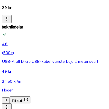
29 kr
4.6
(
500+
)
USB-A till Micro USB-kabel vänsterböjd 2 meter svart
49 kr
24,50 kr/m
I lager
Till butik