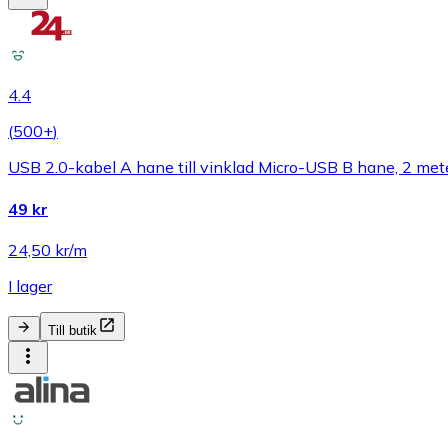
4.4
(
500+
)
USB 2.0-kabel A hane till vinklad Micro-USB B hane, 2 met
49 kr
24,50 kr/m
I lager
Till butik