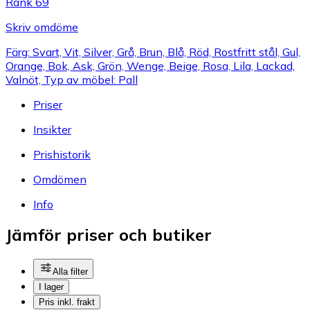
Rank 69
Skriv omdöme
Färg: Svart, Vit, Silver, Grå, Brun, Blå, Röd, Rostfritt stål, Gul,
Orange, Bok, Ask, Grön, Wenge, Beige, Rosa, Lila, Lackad,
Valnöt, Typ av möbel: Pall
Priser
Insikter
Prishistorik
Omdömen
Info
Jämför priser och butiker
Alla filter
I lager
Pris inkl. frakt