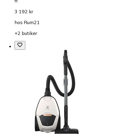
fr.
3 192 kr
hos
Rum21
+2 butiker