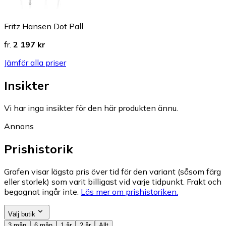
Fritz Hansen Dot Pall
fr.
2 197 kr
Jämför alla priser
Insikter
Vi har inga insikter för den här produkten ännu.
Annons
Prishistorik
Grafen visar lägsta pris över tid för den variant (såsom färg
eller storlek) som varit billigast vid varje tidpunkt. Frakt och
begagnat ingår inte.
Läs mer om prishistoriken.
Välj butik
3 mån
6 mån
1 år
2 år
Allt