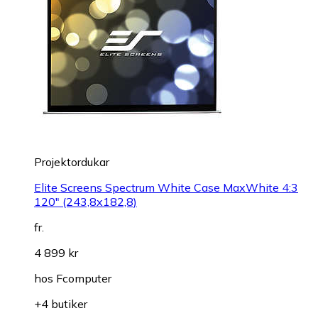
Projektordukar
Elite Screens Spectrum White Case MaxWhite 4:3
120" (243,8x182,8)
fr.
4 899 kr
hos
Fcomputer
+4 butiker