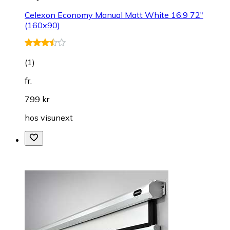
Celexon Economy Manual Matt White 16:9 72"
(160x90)
(
1
)
fr.
799 kr
hos
visunext