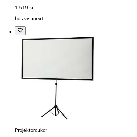
1 519 kr
hos
visunext
Projektordukar