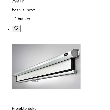
799 kr
hos
visunext
+3 butiker
Projektordukar