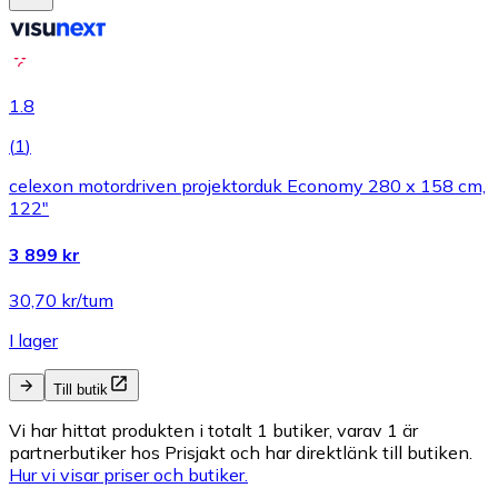
1.8
(
1
)
celexon motordriven projektorduk Economy 280 x 158 cm,
122"
3 899 kr
30,70 kr/tum
I lager
Till butik
Vi har hittat produkten i totalt 1 butiker, varav 1 är
partnerbutiker hos Prisjakt och har direktlänk till butiken.
Hur vi visar priser och butiker.