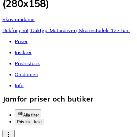
(280x158)
Skriv omdöme
Dukfärg: Vit, Duktyp: Motordriven, Skärmstorlek: 127 tum
Priser
Insikter
Prishistorik
Omdömen
Info
Jämför priser och butiker
Alla filter
Pris inkl. frakt