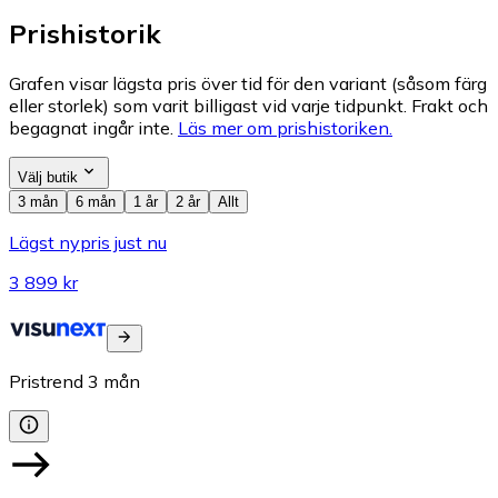
Prishistorik
Grafen visar lägsta pris över tid för den variant (såsom färg
eller storlek) som varit billigast vid varje tidpunkt. Frakt och
begagnat ingår inte.
Läs mer om prishistoriken.
Välj butik
3 mån
6 mån
1 år
2 år
Allt
Lägst nypris just nu
3 899 kr
Pristrend
3
mån