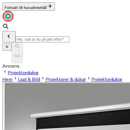
Fortsätt till huvudinnehåll
Sök
Annons
Projektordukar
Hem
Ljud & Bild
Projektorer & dukar
Projektordukar