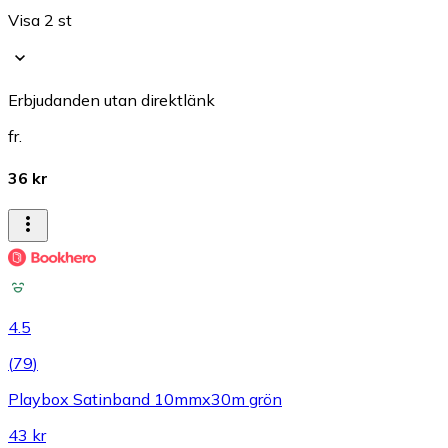
Visa 2 st
Erbjudanden utan direktlänk
fr.
36 kr
4.5
(
79
)
Playbox Satinband 10mmx30m grön
43 kr