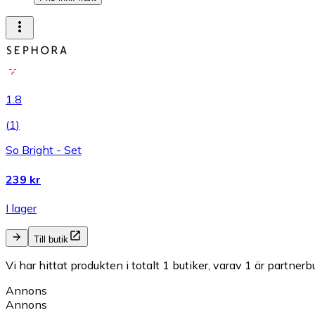
1.8
(
1
)
So Bright - Set
239 kr
I lager
Till butik
Vi har hittat produkten i totalt 1 butiker, varav 1 är partnerbu
Annons
Annons