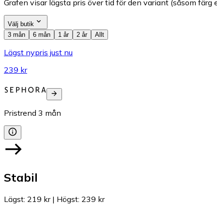
Grafen visar lägsta pris över tid för den variant (såsom färg e
Välj butik
3 mån
6 mån
1 år
2 år
Allt
Lägst nypris just nu
239 kr
Pristrend
3
mån
Stabil
Lägst
:
219 kr
|
Högst
:
239 kr