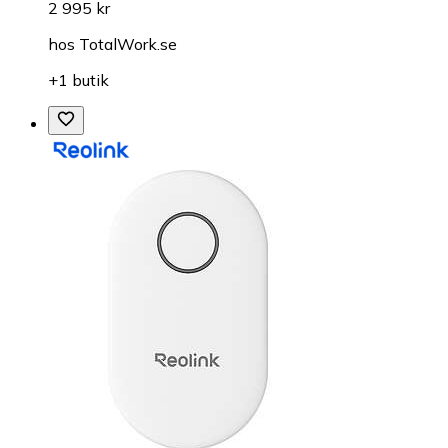
2 995 kr
hos
TotalWork.se
+1 butik