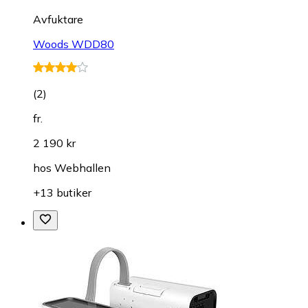
Avfuktare
Woods WDD80
(
2
)
fr.
2 190 kr
hos
Webhallen
+13 butiker