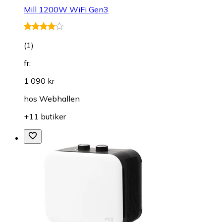
Mill 1200W WiFi Gen3
(
1
)
fr.
1 090 kr
hos
Webhallen
+11 butiker