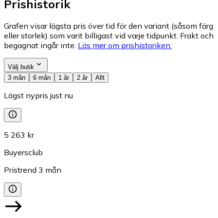
Prishistorik
Grafen visar lägsta pris över tid för den variant (såsom färg
eller storlek) som varit billigast vid varje tidpunkt. Frakt och
begagnat ingår inte.
Läs mer om prishistoriken.
Välj butik
3 mån
6 mån
1 år
2 år
Allt
Lägst nypris just nu
5 263 kr
Buyersclub
Pristrend
3
mån