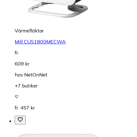
Värmefläktar
Mill CUS1800MECWA
fr.
609 kr
hos
NetOnNet
+7 butiker
fr. 457 kr