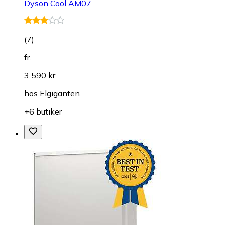
Dyson Cool AM07
(
7
)
fr.
3 590 kr
hos
Elgiganten
+6 butiker