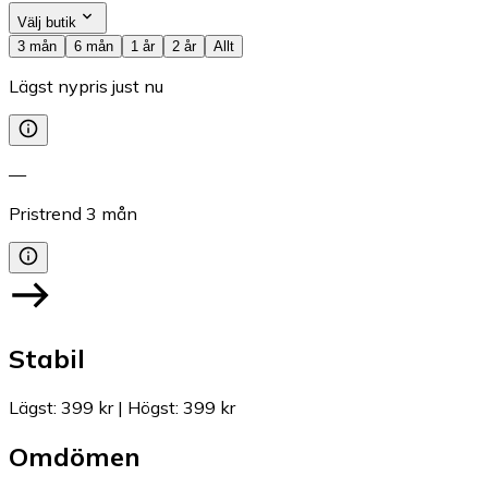
Välj butik
3 mån
6 mån
1 år
2 år
Allt
Lägst nypris just nu
—
Pristrend
3
mån
Stabil
Lägst
:
399 kr
|
Högst
:
399 kr
Omdömen