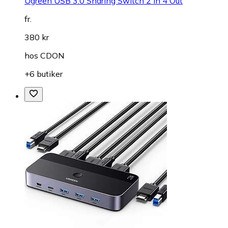
Ugreen USB 3.0 Sharing Switch 2 In 4 Out
fr.
380 kr
hos
CDON
+6 butiker