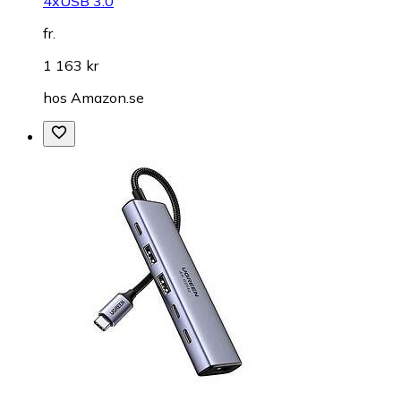
4xUSB 3.0
fr.
1 163 kr
hos
Amazon.se