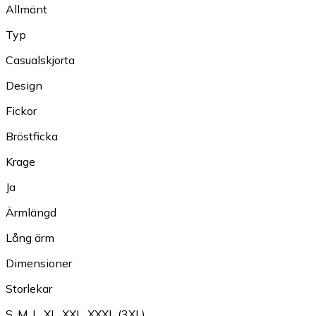
Allmänt
Typ
Casualskjorta
Design
Fickor
Bröstficka
Krage
Ja
Ärmlängd
Lång ärm
Dimensioner
Storlekar
S
,
M
,
L
,
XL
,
XXL
,
XXXL (3XL)