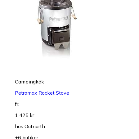
Campingkök
Petromax Rocket Stove
fr.
1 425 kr
hos
Outnorth
+6 butiker