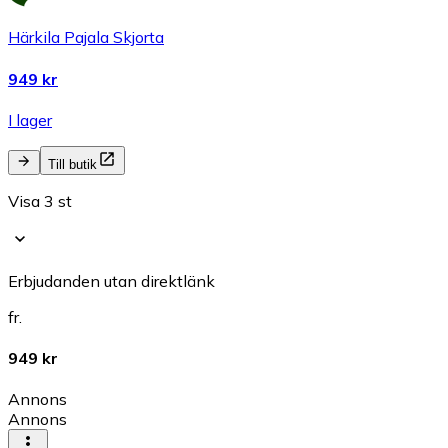
Härkila Pajala Skjorta
949 kr
I lager
Till butik
Visa 3 st
Erbjudanden utan direktlänk
fr.
949 kr
Annons
Annons