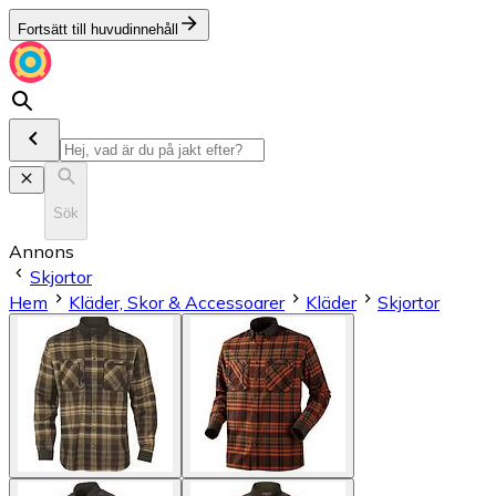
Fortsätt till huvudinnehåll
Sök
Annons
Skjortor
Hem
Kläder, Skor & Accessoarer
Kläder
Skjortor