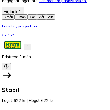
begagnat ingår inte.
Läs mer om prishistoriken.
Välj butik
3 mån
6 mån
1 år
2 år
Allt
Lägst nypris just nu
622 kr
Pristrend
3
mån
Stabil
Lägst
:
622 kr
|
Högst
:
622 kr