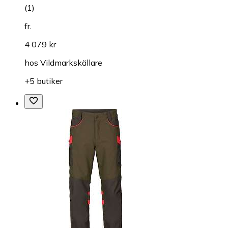
(
1
)
fr.
4 079 kr
hos
Vildmarkskällare
+5 butiker