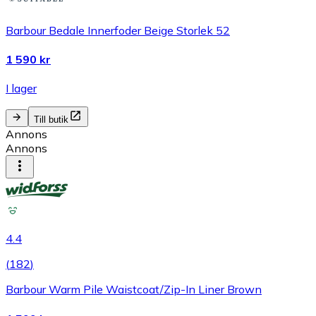
Barbour Bedale Innerfoder Beige Storlek 52
1 590 kr
I lager
Till butik
Annons
Annons
4.4
(
182
)
Barbour Warm Pile Waistcoat/Zip-In Liner Brown