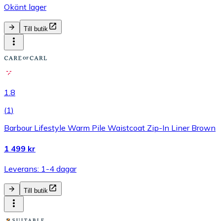
Okänt lager
Till butik
1.8
(
1
)
Barbour Lifestyle Warm Pile Waistcoat Zip-In Liner Brown
1 499 kr
Leverans: 1-4 dagar
Till butik