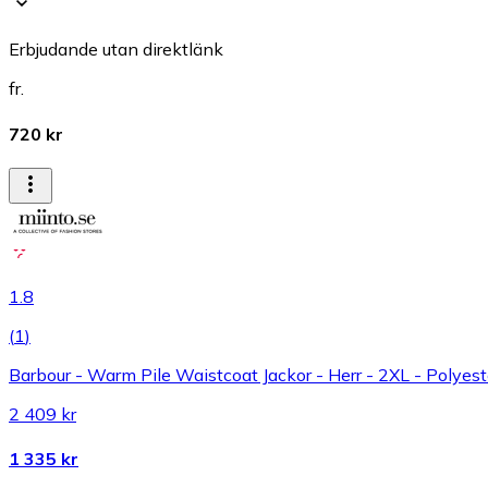
Erbjudande utan direktlänk
fr.
720 kr
1.8
(
1
)
Barbour - Warm Pile Waistcoat Jackor - Herr - 2XL - Polyest
2 409 kr
1 335 kr