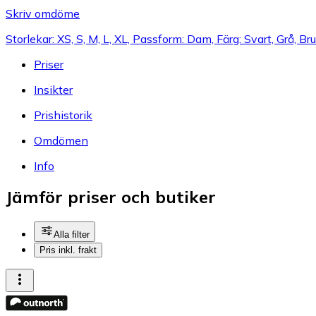
Skriv omdöme
Storlekar: XS, S, M, L, XL, Passform: Dam, Färg: Svart, Grå, B
Priser
Insikter
Prishistorik
Omdömen
Info
Jämför priser och butiker
Alla filter
Pris inkl. frakt