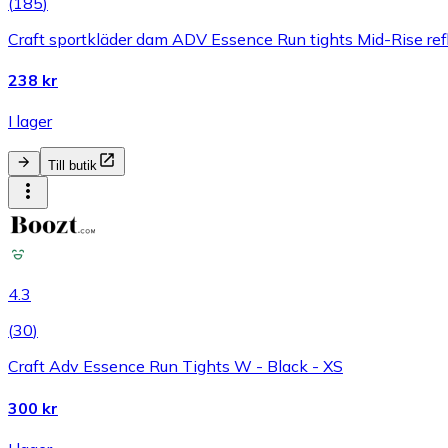
(
185
)
Craft sportkläder dam ADV Essence Run tights Mid-Rise refl
238 kr
I lager
Till butik
4.3
(
30
)
Craft Adv Essence Run Tights W - Black - XS
300 kr