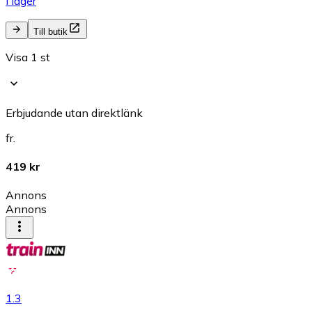
I lager
Till butik
Visa 1 st
Erbjudande utan direktlänk
fr.
419 kr
Annons
Annons
1.3