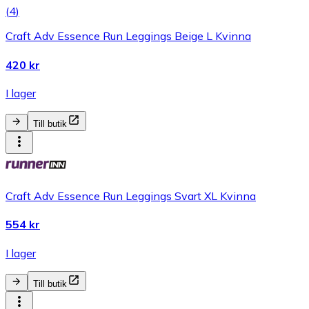
(
4
)
Craft Adv Essence Run Leggings Beige L Kvinna
420 kr
I lager
Till butik
Craft Adv Essence Run Leggings Svart XL Kvinna
554 kr
I lager
Till butik