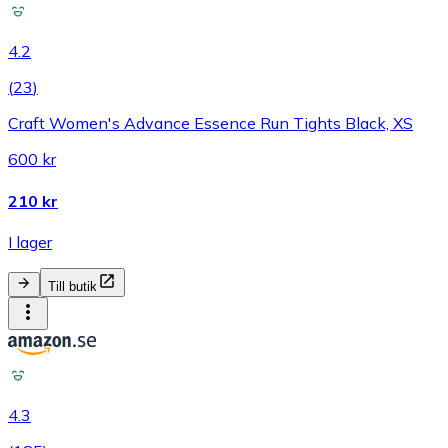
4.2
(
23
)
Craft Women's Advance Essence Run Tights Black, XS
600 kr
210 kr
I lager
Till butik
4.3