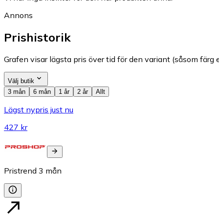
Annons
Prishistorik
Grafen visar lägsta pris över tid för den variant (såsom färg e
Välj butik
3 mån
6 mån
1 år
2 år
Allt
Lägst nypris just nu
427 kr
Pristrend
3
mån