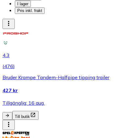
I lager
Pris inkl. frakt
4.3
(
476
)
Bruder Krampe Tandem-Halfpipe tipping trailer
427 kr
Tillgänglig: 16 aug.
Till butik