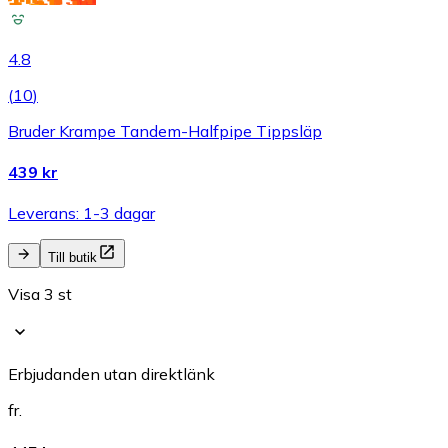
4.8
(
10
)
Bruder Krampe Tandem-Halfpipe Tippsläp
439 kr
Leverans: 1-3 dagar
Till butik
Visa 3 st
Erbjudanden utan direktlänk
fr.